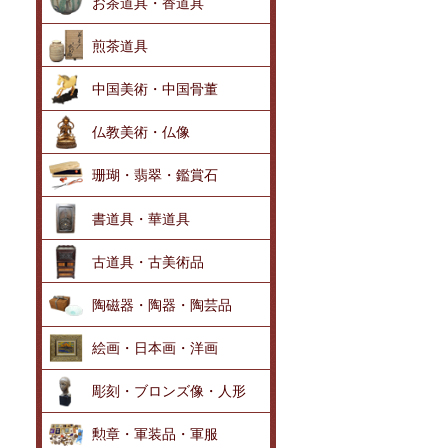
お茶道具・香道具
煎茶道具
中国美術・中国骨董
仏教美術・仏像
珊瑚・翡翠・鑑賞石
書道具・華道具
古道具・古美術品
陶磁器・陶器・陶芸品
絵画・日本画・洋画
彫刻・ブロンズ像・人形
勲章・軍装品・軍服