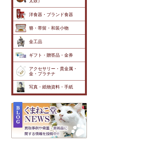
太鼓）
洋食器・ブランド食器
簪・帯留・和装小物
金工品
ギフト・贈答品・金券
アクセサリー・貴金属・
金・プラチナ
写真・紙物資料・手紙