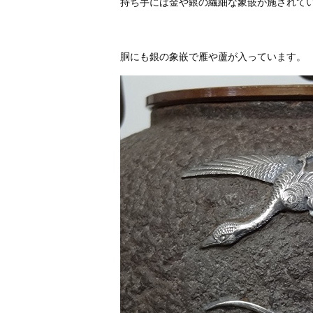
持ち手には金や銀の繊細な象嵌が施されて
胴にも銀の象嵌で雁や蘆が入っています。