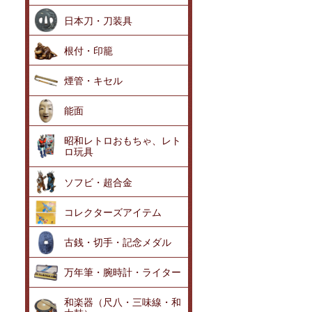
日本刀・刀装具
根付・印籠
煙管・キセル
能面
昭和レトロおもちゃ、レト
ロ玩具
ソフビ・超合金
コレクターズアイテム
古銭・切手・記念メダル
万年筆・腕時計・ライター
和楽器（尺八・三味線・和