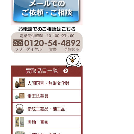
買取品目一覧
人間国宝・無形文化財
帝室技芸員
伝統工芸品・細工品
掛軸・書画