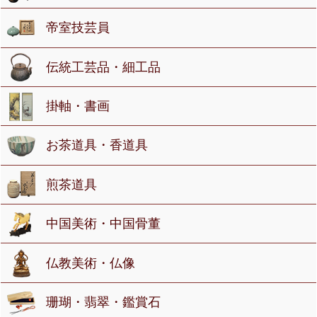
帝室技芸員
伝統工芸品・細工品
掛軸・書画
お茶道具・香道具
煎茶道具
中国美術・中国骨董
仏教美術・仏像
珊瑚・翡翠・鑑賞石