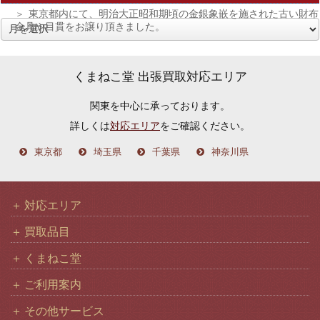
東京都内にて、明治大正昭和期頃の金銀象嵌を施された古い財布
金具や目貫をお譲り頂きました。
ア
ー
カ
くまねこ堂 出張買取対応エリア
イ
関東を中心に承っております。
ブ
詳しくは
対応エリア
をご確認ください。
東京都
埼玉県
千葉県
神奈川県
対応エリア
買取品目
くまねこ堂
ご利用案内
その他サービス