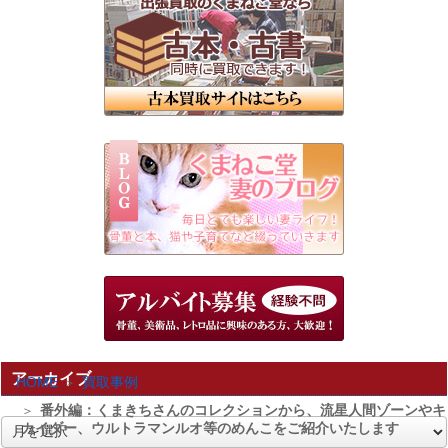
アーカイブ
HOME
買取事例
番外編：くまきちさんのコレクションから、流星人間ゾーンやキ
カイダー、ウルトラマンルオ等のめんこをご紹介いたします
ア