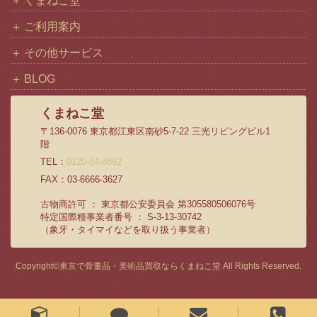
くまねこ堂
ご利用案内
その他サービス
BLOG
くまねこ堂
〒136-0076 東京都江東区南砂5-7-22 三光リビングビル1
階
TEL：
0120-54-4892
FAX：03-6666-3627
古物商許可 ： 東京都公安委員会 第305580506076号
特定国際種事業者番号 ： S-3-13-30742
（象牙・タイマイなどを取り扱う事業者）
Copyright©
東京で骨董品・美術品買取ならくまねこ堂
All Rights Reserved.