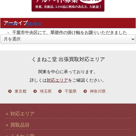
アーカイブ
HOME
買取事例
千葉市中央区にて、翠碧作の掛け軸をお譲りいただきました
ア
ー
カ
くまねこ堂 出張買取対応エリア
イ
関東を中心に承っております。
ブ
詳しくは
対応エリア
をご確認ください。
東京都
埼玉県
千葉県
神奈川県
対応エリア
買取品目