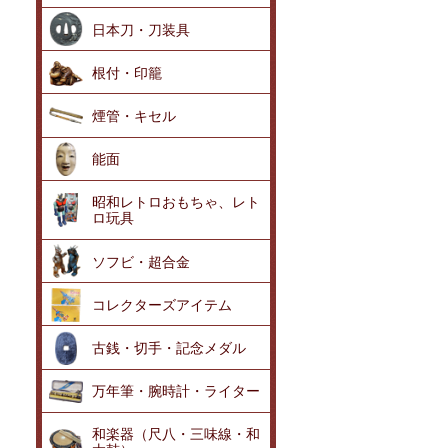
日本刀・刀装具
根付・印籠
煙管・キセル
能面
昭和レトロおもちゃ、レト
ロ玩具
ソフビ・超合金
コレクターズアイテム
古銭・切手・記念メダル
万年筆・腕時計・ライター
和楽器（尺八・三味線・和