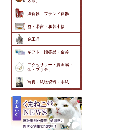
太鼓）
洋食器・ブランド食器
簪・帯留・和装小物
金工品
ギフト・贈答品・金券
アクセサリー・貴金属・
金・プラチナ
写真・紙物資料・手紙