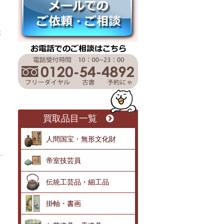
ま
買取品目一覧
人間国宝・無形文化財
帝室技芸員
伝統工芸品・細工品
掛軸・書画