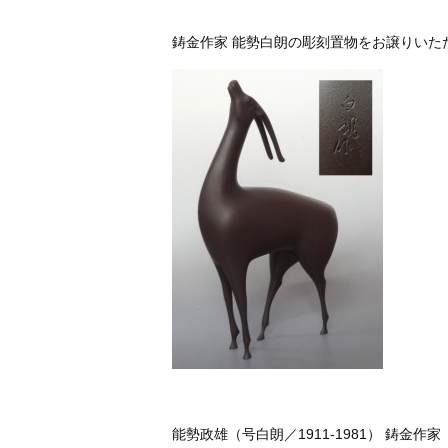
鋳金作家 能勢白朗の彫刻置物をお譲りいた
能勢政雄（号白朗／1911-1981） 鋳金作家