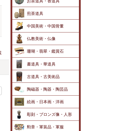
お茶道具・香道具
煎茶道具
中国美術・中国骨董
仏教美術・仏像
珊瑚・翡翠・鑑賞石
覧
書道具・華道具
古道具・古美術品
陶磁器・陶器・陶芸品
絵画・日本画・洋画
彫刻・ブロンズ像・人形
勲章・軍装品・軍服