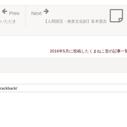
Prev
Next
りいただき
【人間国宝・無形文化財】富本憲吉
2016年5月に投稿したくまねこ堂の記事一