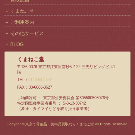
くまねこ堂
ご利用案内
その他サービス
BLOG
くまねこ堂
〒136-0076 東京都江東区南砂5-7-22 三光リビングビル1
階
TEL：
0120-54-4892
FAX：03-6666-3627
古物商許可 ： 東京都公安委員会 第305580506076号
特定国際種事業者番号 ： S-3-13-30742
（象牙・タイマイなどを取り扱う事業者）
Copyright©
東京で骨董品・美術品買取ならくまねこ堂
All Rights Reserved.