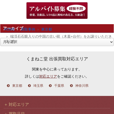
アーカイブ
HOME
買取事例
東京都
端渓石石眼入りの中国の古い硯（木蓋+台付）をお譲りいただき
ました
ア
ー
カ
くまねこ堂 出張買取対応エリア
イ
関東を中心に承っております。
ブ
詳しくは
対応エリア
をご確認ください。
東京都
埼玉県
千葉県
神奈川県
対応エリア
買取品目