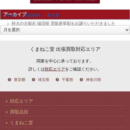
アーカイブ
HOME
買取事例
東京都
特大の古硯石 端渓硯 雲龍唐草彫をお譲りいただきました
ア
ー
カ
くまねこ堂 出張買取対応エリア
イ
関東を中心に承っております。
ブ
詳しくは
対応エリア
をご確認ください。
東京都
埼玉県
千葉県
神奈川県
対応エリア
買取品目
くまねこ堂