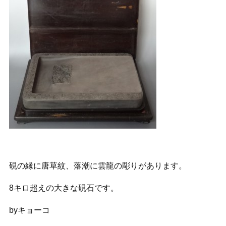
硯の縁に唐草紋、落潮に雲龍の彫りがあります。
8キロ超えの大きな硯石です。
byキョーコ