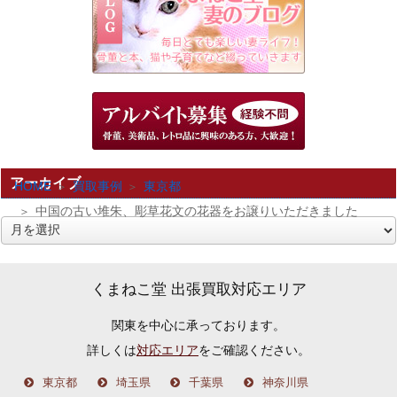
アーカイブ
HOME
買取事例
東京都
中国の古い堆朱、彫草花文の花器をお譲りいただきました
ア
ー
カ
くまねこ堂 出張買取対応エリア
イ
関東を中心に承っております。
ブ
詳しくは
対応エリア
をご確認ください。
東京都
埼玉県
千葉県
神奈川県