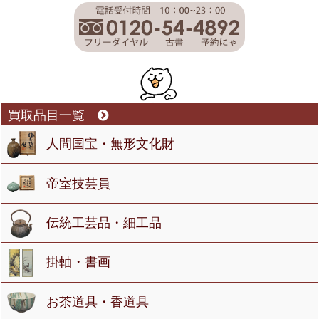
買取品目一覧
人間国宝・無形文化財
帝室技芸員
伝統工芸品・細工品
掛軸・書画
お茶道具・香道具