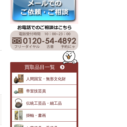
買取品目一覧
人間国宝・無形文化財
帝室技芸員
伝統工芸品・細工品
掛軸・書画