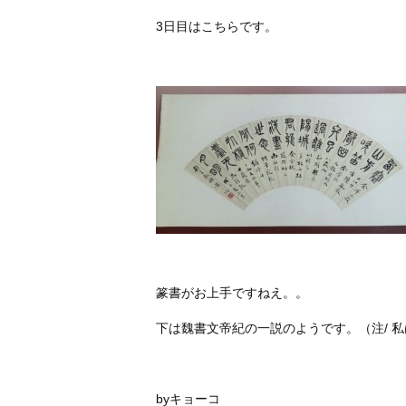
3日目はこちらです。
篆書がお上手ですねえ。。
下は魏書文帝紀の一説のようです。（注/ 
byキョーコ