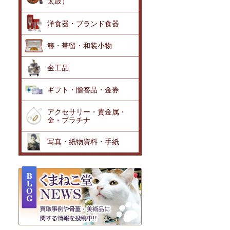
太鼓）
洋食器・ブランド食器
簪・帯留・和装小物
金工品
ギフト・贈答品・金券
アクセサリー・貴金属・
金・プラチナ
写真・紙物資料・手紙