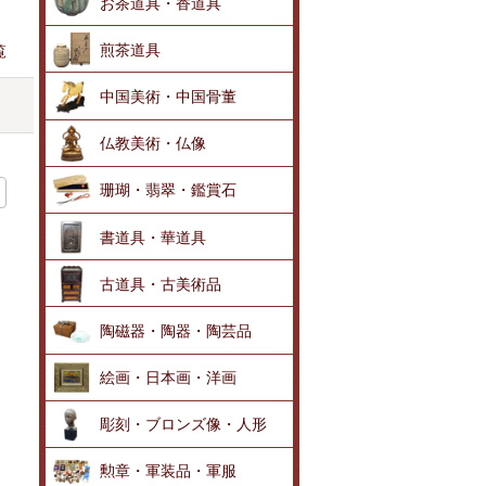
お茶道具・香道具
煎茶道具
覧
中国美術・中国骨董
仏教美術・仏像
珊瑚・翡翠・鑑賞石
書道具・華道具
古道具・古美術品
陶磁器・陶器・陶芸品
絵画・日本画・洋画
彫刻・ブロンズ像・人形
勲章・軍装品・軍服