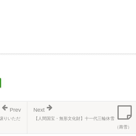
Prev
Next
譲りいただ
【人間国宝・無形文化財】十一代三輪休雪
（壽雪）