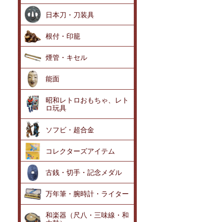
日本刀・刀装具
根付・印籠
煙管・キセル
能面
昭和レトロおもちゃ、レト
ロ玩具
ソフビ・超合金
コレクターズアイテム
古銭・切手・記念メダル
万年筆・腕時計・ライター
和楽器（尺八・三味線・和