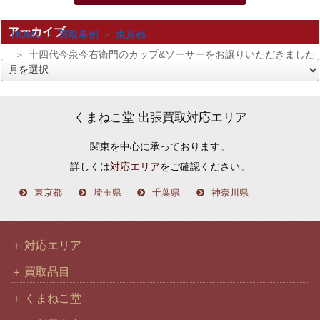
アーカイブ
HOME
買取事例
東京都
十四代今泉今右衛門のカップ&ソーサーをお譲りいただきました
ア
ー
カ
くまねこ堂 出張買取対応エリア
イ
関東を中心に承っております。
ブ
詳しくは
対応エリア
をご確認ください。
東京都
埼玉県
千葉県
神奈川県
対応エリア
買取品目
くまねこ堂