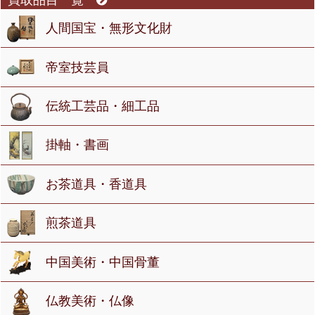
人間国宝・無形文化財
帝室技芸員
伝統工芸品・細工品
掛軸・書画
お茶道具・香道具
煎茶道具
中国美術・中国骨董
仏教美術・仏像