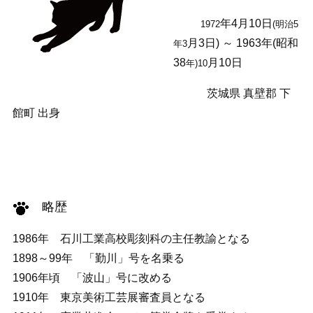
年4月10日
1972
(明治5
月3日) ～ 1963年(昭和
年3
38
月10日
年)10
茨城県 真壁郡 下
館町 出身
略歴
1986年 石川工業高校彫刻科の主任教諭となる
1898～99年 「勤川」号を名乗る
1906年頃 「波山」号に改める
1910年 東京美術工芸展審査員となる