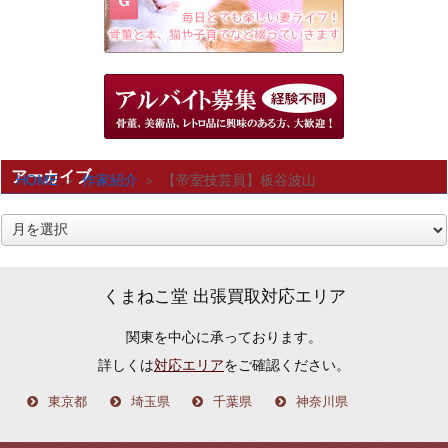
アーカイブ
HOME
作家紹介
【帝室技芸員】板谷波山
ア
ー
カ
くまねこ堂 出張買取対応エリア
イ
関東を中心に承っております。
ブ
詳しくは
対応エリア
をご確認ください。
東京都
埼玉県
千葉県
神奈川県