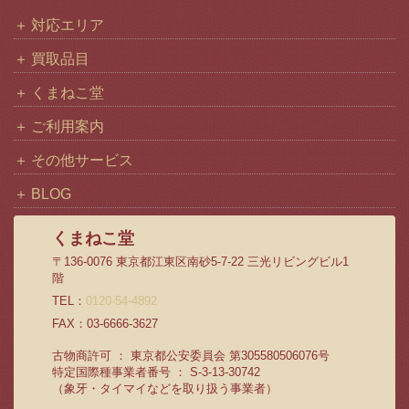
対応エリア
買取品目
くまねこ堂
ご利用案内
その他サービス
BLOG
くまねこ堂
〒136-0076 東京都江東区南砂5-7-22 三光リビングビル1
階
TEL：
0120-54-4892
FAX：03-6666-3627
古物商許可 ： 東京都公安委員会 第305580506076号
特定国際種事業者番号 ： S-3-13-30742
（象牙・タイマイなどを取り扱う事業者）