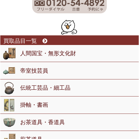
買取品目一覧
人間国宝・無形文化財
帝室技芸員
伝統工芸品・細工品
掛軸・書画
お茶道具・香道具