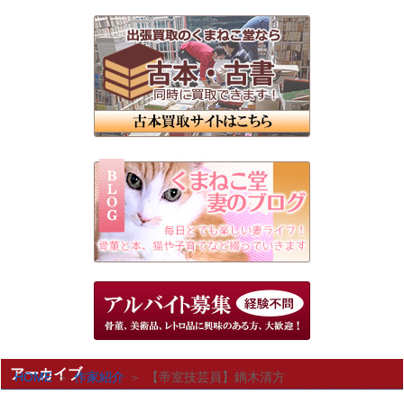
アーカイブ
HOME
作家紹介
【帝室技芸員】鏑木清方