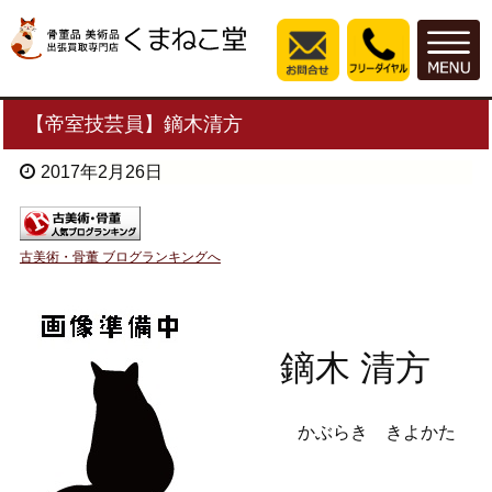
【帝室技芸員】鏑木清方
2017年2月26日
古美術・骨董 ブログランキングへ
鏑木 清方
かぶらき きよかた