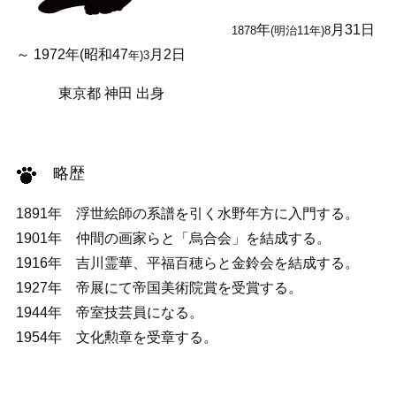
年
月31日
1878
(明治11年)8
～ 1972年(昭和47
月2日
年)3
東京都 神田 出身
略歴
1891年 浮世絵師の系譜を引く水野年方に入門する。
1901年 仲間の画家らと「烏合会」を結成する。
1916年 吉川霊華、平福百穂らと金鈴会を結成する。
1927年 帝展にて帝国美術院賞を受賞する。
1944年 帝室技芸員になる。
1954年 文化勲章を受章する。