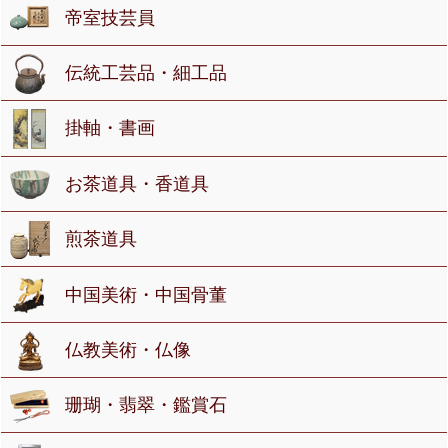
帝室技芸員
伝統工芸品・細工品
掛軸・書画
お茶道具・香道具
煎茶道具
中国美術・中国骨董
仏教美術・仏像
珊瑚・翡翠・鑑賞石