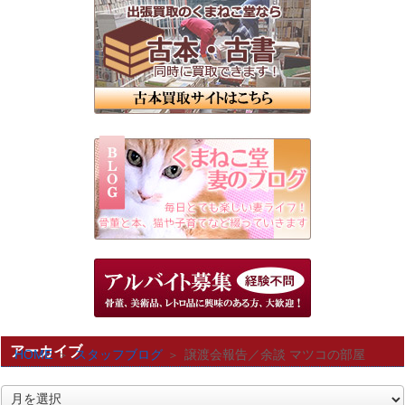
アーカイブ
HOME
スタッフブログ
譲渡会報告／余談 マツコの部屋
ア