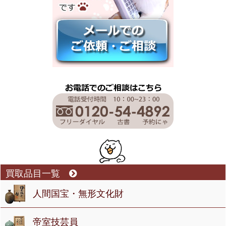
買取品目一覧
人間国宝・無形文化財
帝室技芸員