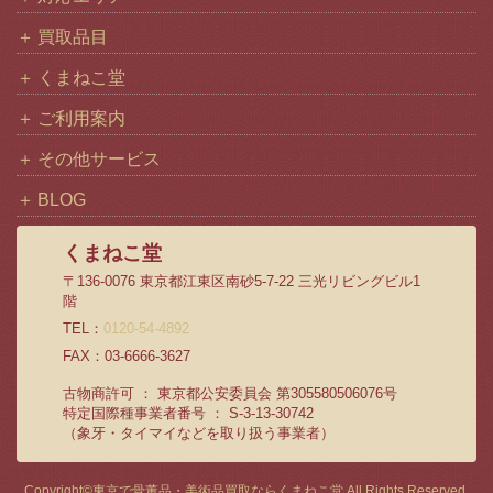
買取品目
くまねこ堂
ご利用案内
その他サービス
BLOG
くまねこ堂
〒136-0076 東京都江東区南砂5-7-22 三光リビングビル1
階
TEL：
0120-54-4892
FAX：03-6666-3627
古物商許可 ： 東京都公安委員会 第305580506076号
特定国際種事業者番号 ： S-3-13-30742
（象牙・タイマイなどを取り扱う事業者）
Copyright©
東京で骨董品・美術品買取ならくまねこ堂
All Rights Reserved.