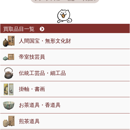
買取品目一覧
人間国宝・無形文化財
帝室技芸員
伝統工芸品・細工品
掛軸・書画
お茶道具・香道具
煎茶道具