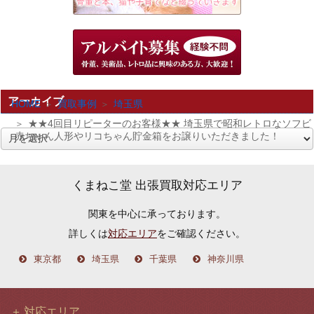
アーカイブ
HOME
買取事例
埼玉県
★★4回目リピーターのお客様★★ 埼玉県で昭和レトロなソフビ
赤ちゃん人形やリコちゃん貯金箱をお譲りいただきました！
ア
ー
カ
くまねこ堂 出張買取対応エリア
イ
関東を中心に承っております。
ブ
詳しくは
対応エリア
をご確認ください。
東京都
埼玉県
千葉県
神奈川県
対応エリア