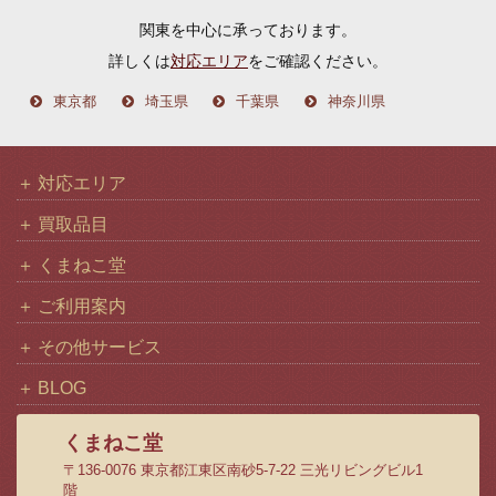
イ
関東を中心に承っております。
ブ
詳しくは
対応エリア
をご確認ください。
東京都
埼玉県
千葉県
神奈川県
対応エリア
買取品目
くまねこ堂
ご利用案内
その他サービス
BLOG
くまねこ堂
〒136-0076 東京都江東区南砂5-7-22 三光リビングビル1
階