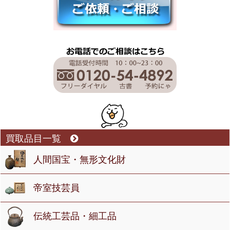
買取品目一覧
人間国宝・無形文化財
帝室技芸員
伝統工芸品・細工品