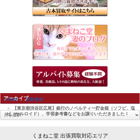
アーカイブ
HOME
買取事例
【東京都渋谷区広尾】銀行のノベルティー貯金箱（ソフビ、塩
ビ、セルロイド）、学習参考書などをお譲りいただきました！
ア
ー
カ
くまねこ堂 出張買取対応エリア