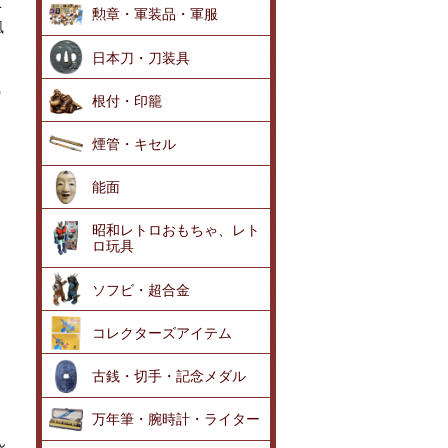
こ
勲章・軍装品・軍服
風
日本刀・刀装具
う
根付・印籠
煙管・キセル
能面
昭和レトロおもちゃ、レト
ロ玩具
ソフビ・超合金
コレクターズアイテム
古銭・切手・記念メダル
万年筆・腕時計・ライター
ん