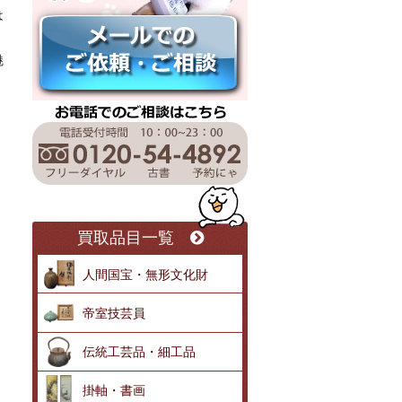
は
魅
買取品目一覧
人間国宝・無形文化財
帝室技芸員
伝統工芸品・細工品
掛軸・書画