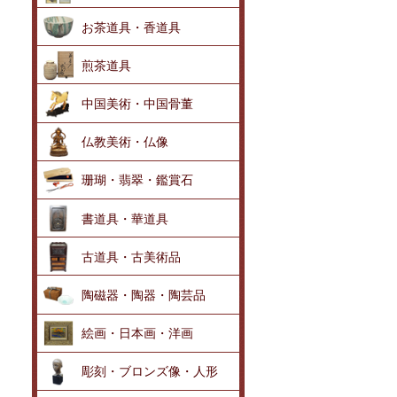
お茶道具・香道具
煎茶道具
中国美術・中国骨董
仏教美術・仏像
珊瑚・翡翠・鑑賞石
書道具・華道具
古道具・古美術品
陶磁器・陶器・陶芸品
絵画・日本画・洋画
彫刻・ブロンズ像・人形