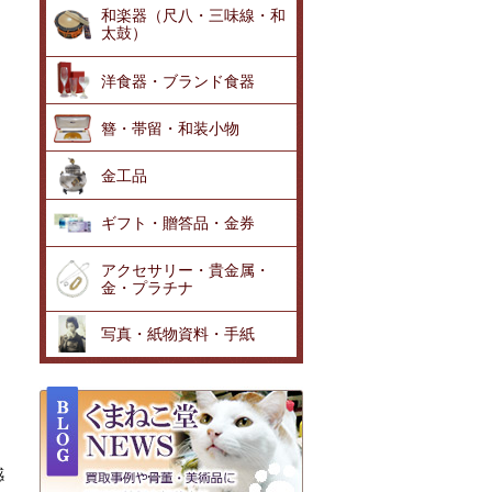
和楽器（尺八・三味線・和
太鼓）
洋食器・ブランド食器
簪・帯留・和装小物
金工品
ギフト・贈答品・金券
アクセサリー・貴金属・
金・プラチナ
写真・紙物資料・手紙
感