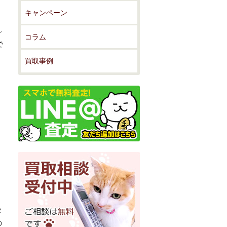
キャンペーン
～
コラム
で
買取事例
タ
の