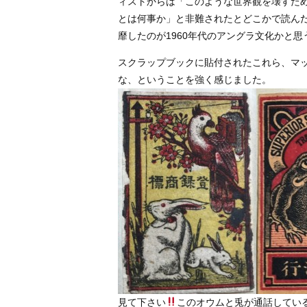
ィストからは「このような世界観を壊すた
とは何事か」と非難されたとどこかで読ん
靡したのが1960年代のアングラ文化かと
スクラップブックに貼付されたこれら、マ
な、ということを強く感じました。
見て下さい
このオウムと兎が通話してい