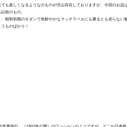
見ても楽しくなるようなのものが沢山存在しておりますが、今回のお品
る以前のもの。
り、昭和初期のモダンで色鮮やかなマッチラベルにも勝るとも劣らない
まうものばかり！
月世界旅行」（1902年公開）のワンシーンのようですが、どこか日本独