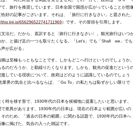
げて、旅行を推奨しています。日本全国で困惑が広がっていることが想
に恰好の記事がございます。それは、「旅行に行きなさい」と題された
//this.kiji.is/656296522741711969
）です。その冒頭を引用します。
文法だ。だから、直訳すると〈旅行に行きなさい〉。観光旅行はいつ
と揚げ足の一つも取りたくなる。「Let’s」でも「Shall we」でも
る声が広がる」
の指摘は至極もっともなことです。しかもどこへ行けというのでしょうか
あるのだろうか、と勘繰りたくなります。しかも、観光の促進だという
氾濫している現状について、政府はどのように認識しているのでしょう
光業界の気合と比べるならば、「Go To」の私たちは恥ずかしい限りで
く時を移す形で、1930年代の日本を候補地に提案したいと思います。
で差異があります。1930年代の日本は、現在の日本より範囲が広いの
そのため、「過去の日本の範囲」に関わる話題で、1930年代の日本へ
画像に掲げた、気合の入った雑誌です。