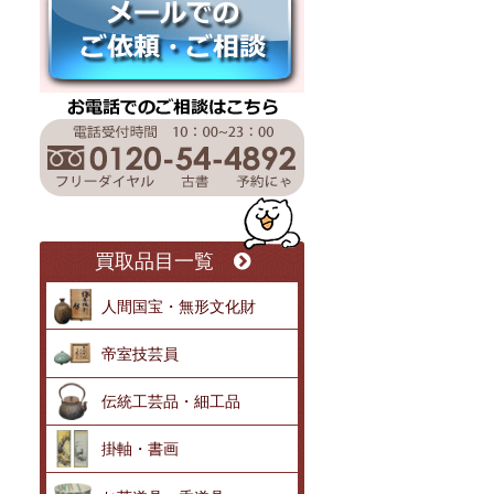
買取品目一覧
人間国宝・無形文化財
帝室技芸員
伝統工芸品・細工品
掛軸・書画