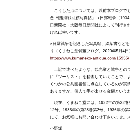
こうした点については、以前本ブログでも
念 日露海戦回顧写真帖」（日露戦争（1904
日新聞社・大阪毎日新聞社によって刊行さ
ければ幸いです。
※日露戦争を記念した写真帖、絵葉書などを
り（くまねこ堂骨董ブログ、2020年5月4日
https://www.kumaneko-antique.com/15955/
上記で述べたような、観光業と戦争とのつ
に『ツーリスト』を精査していくことで、
くつかの公共図書館に点在しているのが実
ありますが、個人で手が出せる金額という
現在、くまねこ堂には、1932年の第22巻第6
12号、1935年の第23巻第2号、1936年
にて、お気軽にお問い合わせ下さいませ。
小野坂