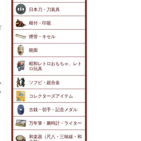
日本刀・刀装具
根付・印籠
だ
煙管・キセル
能面
昭和レトロおもちゃ、レト
ロ玩具
ソフビ・超合金
い
も
コレクターズアイテム
古銭・切手・記念メダル
、
万年筆・腕時計・ライター
和楽器（尺八・三味線・和