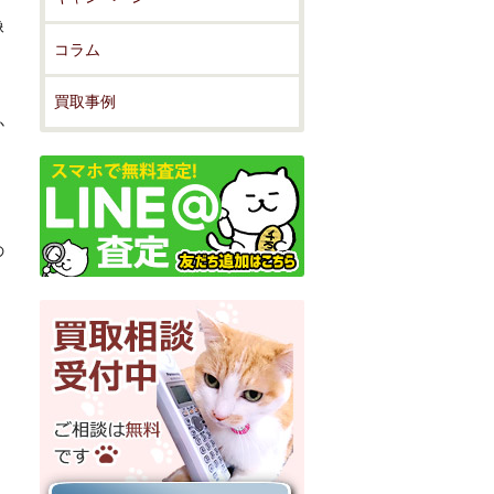
像
コラム
、
買取事例
か
。
の