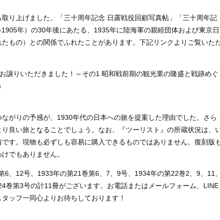
取り上げました、「三十周年記念 日露戦役回顧写真帖」「三十周年記
-1905年）の30年後にあたる、1935年に陸海軍の親睦団体および東京日
れたもの）との関係でふれたことがあります。下記リンクよりご覧いた
お譲りいただきました！～その1 昭和戦前期の観光業の隆盛と戦跡めぐ
）
ながりの予感が、1930年代の日本への旅を提案した理由でした。さら
より良い旅となることでしょう。なお、『ツーリスト』の所蔵状況は、
情です。現物も必ずしも容易に購入できるものではありません。復刻版
わけでもありません。
、12号、1933年の第21巻第6、7、9号、1934年の第22巻2、9、11
の第24巻第3号の計11冊がございます。お電話またはメールフォーム、LINE
スタッフ一同心よりお待ちしております！