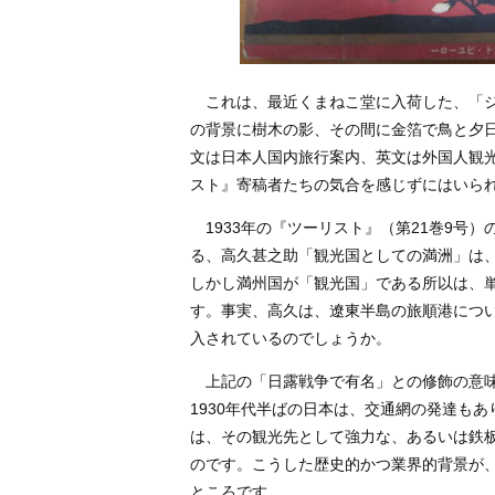
これは、最近くまねこ堂に入荷した、「ジ
の背景に樹木の影、その間に金箔で鳥と夕
文は日本人国内旅行案内、英文は外国人観
スト』寄稿者たちの気合を感じずにはいら
1933年の『ツーリスト』（第21巻9号
る、高久甚之助「観光国としての満洲」は
しかし満州国が「観光国」である所以は、
す。事実、高久は、遼東半島の旅順港につ
入されているのでしょうか。
上記の「日露戦争で有名」との修飾の意味
1930年代半ばの日本は、交通網の発達も
は、その観光先として強力な、あるいは鉄
のです。こうした歴史的かつ業界的背景が
ところです。