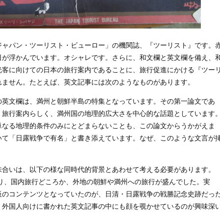
ャパン・ツーリスト・ビューロー」の機関誌、『ツーリスト』です。
日が浮かんでいます。オシャレです。さらに、和文欄と英文欄を備え、
光客に向けての日本の旅行案内であることに、旅行促進にかける『ツー
れません。たとえば、英文記事には次のようなものがあります。
）の英文欄は、満州と朝鮮半島の特集となっています。その第一論文であ
、旅行案内らしく、満州国の地理的広大さを中心的な話題としています
単なる地理的条件のみにとどまらないことも、この論文からうかがえま
いて「日露戦争で有名」と書き添えています。なぜ、このような文言が
合いは、以下の様な同時代的背景とあわせて考える必要があります。
あり、国内旅行どころか、外地の朝鮮や満州への旅行が盛んでした。実
板のコンテンツとなっていたのが、日清・日露戦争の戦勝記念史跡だっ
、外国人向けに書かれた英文記事の中にも顔を覗かせているのが興味深