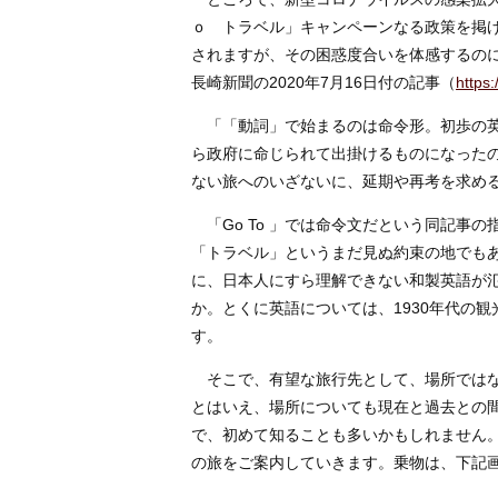
ｏ トラベル」キャンペーンなる政策を掲
されますが、その困惑度合いを体感するの
長崎新聞の2020年7月16日付の記事（
https:
「「動詞」で始まるのは命令形。初歩の英
ら政府に命じられて出掛けるものになったのか、
ない旅へのいざないに、延期や再考を求め
「Go To 」では命令文だという同記事
「トラベル」というまだ見ぬ約束の地でも
に、日本人にすら理解できない和製英語が
か。とくに英語については、1930年代の観
す。
そこで、有望な旅行先として、場所ではな
とはいえ、場所についても現在と過去との間
で、初めて知ることも多いかもしれません。
の旅をご案内していきます。乗物は、下記