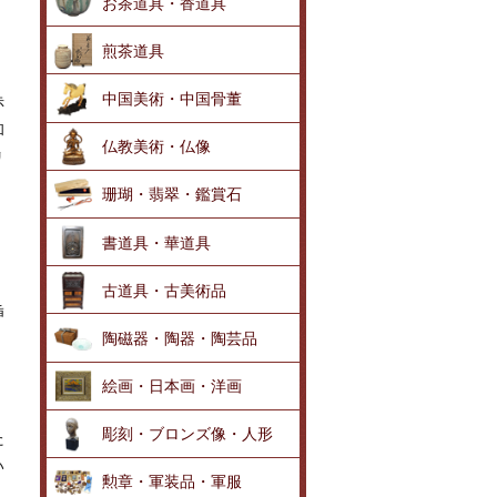
お茶道具・香道具
煎茶道具
中国美術・中国骨董
赤
和
仏教美術・仏像
リ
珊瑚・翡翠・鑑賞石
書道具・華道具
。
古道具・古美術品
挿
陶磁器・陶器・陶芸品
絵画・日本画・洋画
彫刻・ブロンズ像・人形
た
い
勲章・軍装品・軍服