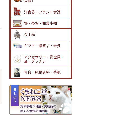
太鼓）
洋食器・ブランド食器
簪・帯留・和装小物
金工品
ギフト・贈答品・金券
アクセサリー・貴金属・
金・プラチナ
写真・紙物資料・手紙