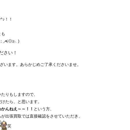
^♪！！
とも
◞≼۞≽◟)
ださい！
ございます。あらかじめご了承くださいませ。
いたりもしますので、
だけたら、と思います。
わかんねえ～～！！
という方、
ちが出張買取では直接確認をさせていただき、
笑