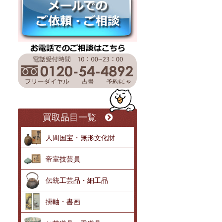
買取品目一覧
人間国宝・無形文化財
帝室技芸員
伝統工芸品・細工品
掛軸・書画