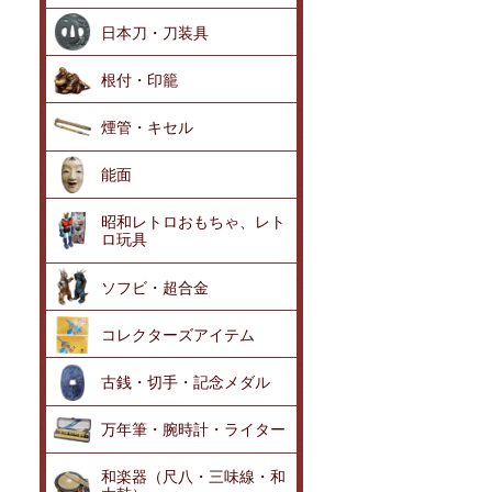
日本刀・刀装具
根付・印籠
煙管・キセル
能面
昭和レトロおもちゃ、レト
ロ玩具
ソフビ・超合金
コレクターズアイテム
古銭・切手・記念メダル
万年筆・腕時計・ライター
和楽器（尺八・三味線・和