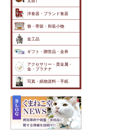
太鼓）
洋食器・ブランド食器
簪・帯留・和装小物
金工品
ギフト・贈答品・金券
アクセサリー・貴金属・
金・プラチナ
写真・紙物資料・手紙