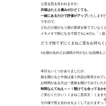
と恐る恐る言われますが、
共箱はたとえ傷みがひどくても、
一緒にあるだけで評価がアップ
いたします(^
ですので、
どれだけ箱がもう箱の形状を保てていなく
メキメキで粉になる寸前でも(◞≼۞≽◟ﾟ；益；
どうぞ捨てずにくまねこ堂をお待ちく
※お箱があれどお値段が付かないお品物も
本日もいくつかありましたが、
箱を開けると中身は違う作品が保管されて
お時間がある方は一度箱を開けてみていた
時間なんてねえ～～！開けても合ってるか
ご安心ください！くまねこ堂店主・くまき
その場で答え合わせをよくしておりますっ