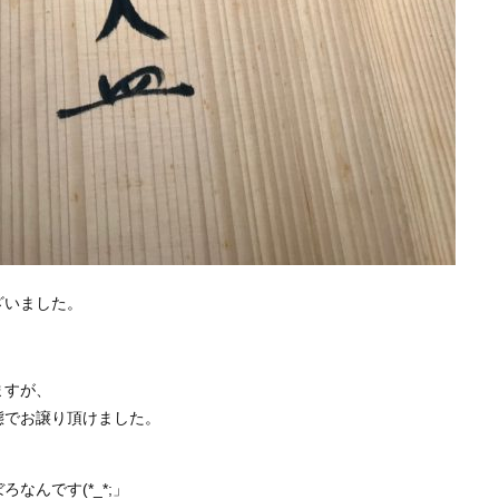
ざいました。
ますが、
態でお譲り頂けました。
なんです(*_*;」