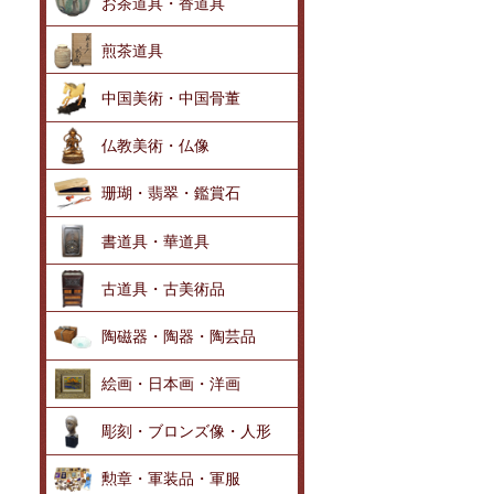
お茶道具・香道具
煎茶道具
中国美術・中国骨董
仏教美術・仏像
珊瑚・翡翠・鑑賞石
書道具・華道具
古道具・古美術品
陶磁器・陶器・陶芸品
絵画・日本画・洋画
彫刻・ブロンズ像・人形
勲章・軍装品・軍服