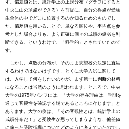
す。偏差値とは、統計学上の正規分布（グラフにすると
中央に山の頂点ができる）を前提に、自分の得点が受験
生全体の中でどこに位置するのか知るためのものでし
た。偏差値を用いることで、単なる順位や、平均点を参
考とした場合よりも、より正確に個々の成績の優劣を判
断できる、というわけで、「科学的」とされていたので
す。
しかし、点数の分布が、そのまま志望校の決定に直結
するわけではないはずです。とくに大学入試に関して
は、入学して何をしたいのかが、まず第一に判断の材料
になることは当然のように思われます。ところで、中央
大学の1975年パンフには、「大学の存在理由は、学問を
通じて客観性を確認する場であるところに存じます」と
あります。大学の側は、「その客観性とは、統計学上の
成績分布だ！」と受験生が思ってしまうような、偏差値
に偏った受験指導についてどのように考えていたのでし