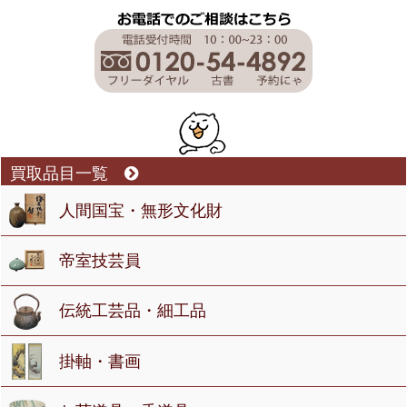
買取品目一覧
人間国宝・無形文化財
帝室技芸員
伝統工芸品・細工品
掛軸・書画