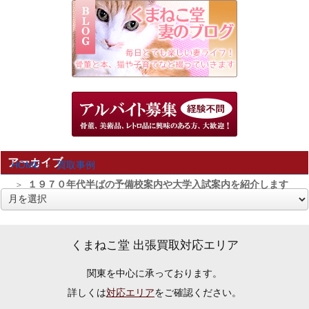
アーカイブ
HOME
買取事例
１９７０年代半ばの予備校案内や大学入試案内を紹介します
ア
ー
カ
くまねこ堂 出張買取対応エリア
イ
関東を中心に承っております。
ブ
詳しくは
対応エリア
をご確認ください。