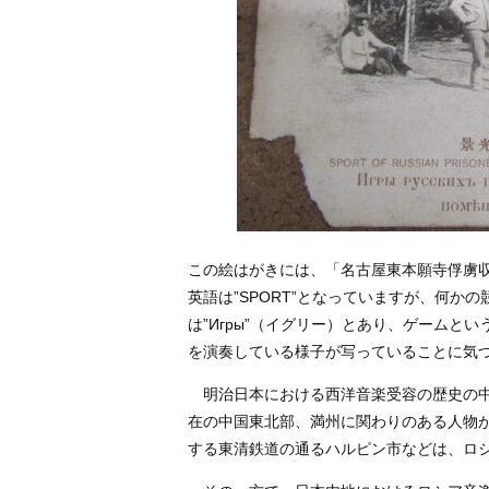
この絵はがきには、「名古屋東本願寺俘虜
英語は”SPORT”となっていますが、何
は”Игры”（イグリー）とあり、ゲーム
を演奏している様子が写っていることに気
明治日本における西洋音楽受容の歴史の中
在の中国東北部、満州に関わりのある人物
する東清鉄道の通るハルピン市などは、ロ