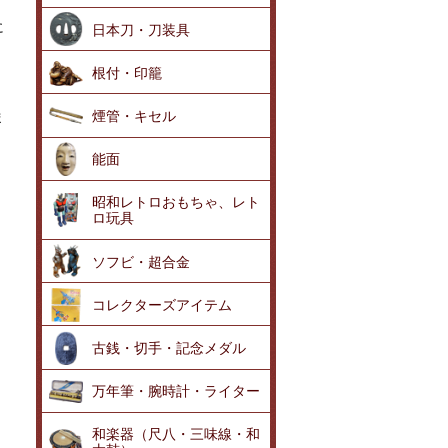
に
日本刀・刀装具
根付・印籠
煙管・キセル
ま
能面
昭和レトロおもちゃ、レト
ロ玩具
ソフビ・超合金
コレクターズアイテム
古銭・切手・記念メダル
万年筆・腕時計・ライター
和楽器（尺八・三味線・和