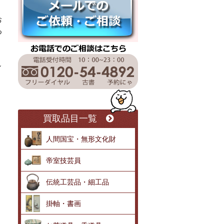
お
つ
し
買取品目一覧
人間国宝・無形文化財
帝室技芸員
伝統工芸品・細工品
掛軸・書画