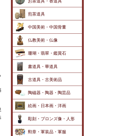
お茶道具・香道具
煎茶道具
中国美術・中国骨董
仏教美術・仏像
珊瑚・翡翠・鑑賞石
書道具・華道具
る
古道具・古美術品
器
陶磁器・陶器・陶芸品
絵画・日本画・洋画
現
結
彫刻・ブロンズ像・人形
勲章・軍装品・軍服