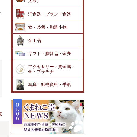
太鼓）
洋食器・ブランド食器
簪・帯留・和装小物
金工品
ギフト・贈答品・金券
アクセサリー・貴金属・
金・プラチナ
写真・紙物資料・手紙
覧