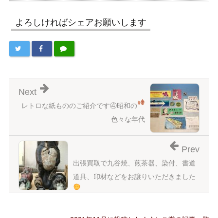
よろしければシェアお願いします
Next
レトロな紙もののご紹介です
④昭和の
色々な年代
Prev
出張買取で九谷焼、煎茶器、染付、書道
道具、印材などをお譲りいただきました