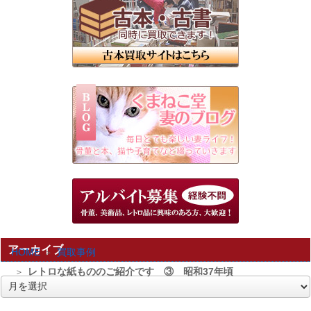
アーカイブ
HOME
買取事例
レトロな紙もののご紹介です ③ 昭和37年頃
ア
ー