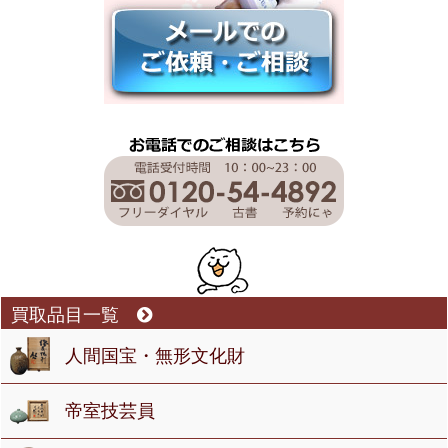
買取品目一覧
人間国宝・無形文化財
帝室技芸員