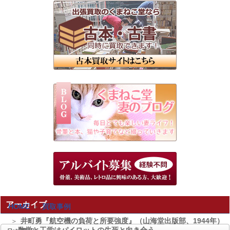
アーカイブ
HOME
買取事例
井町勇『航空機の負荷と所要強度』（山海堂出版部、1944年）
～数学と工学はパイロットの生死と向き合う