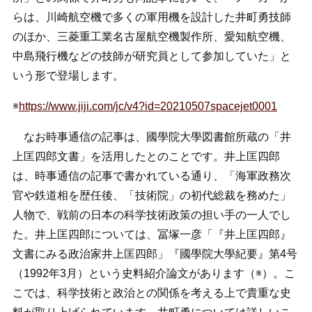
らは、川崎航空機で多くの軍用機を設計した井町勇技師
のほか、三菱重工業名古屋航空機製作所、愛知航空機、
中島飛行機などの技師が研究員として参加していた」と
いう形で登場します。
※
https://www.jiji.com/jc/v4?id=20210507spacejet0001
なお時事通信の記事は、國學院大學図書館所蔵の「井
上匡四郎文書」を活用したとのことです。井上匡四郎
は、時事通信の記事で書かれている通り、「海軍政務次
官や鉄道相を歴任後、「技術院」の初代総裁を務めた」
人物で、戦前の日本の科学技術政策の担い手の一人でし
た。井上匡四郎については、冨塚一彦「『井上匡四郎』
文書にみる政治家井上匡四郎」『國學院大學紀要』第4号
（1992年3月）という史料紹介論文があります（※）。こ
こでは、科学技術と政治との関係を考える上で貴重な史