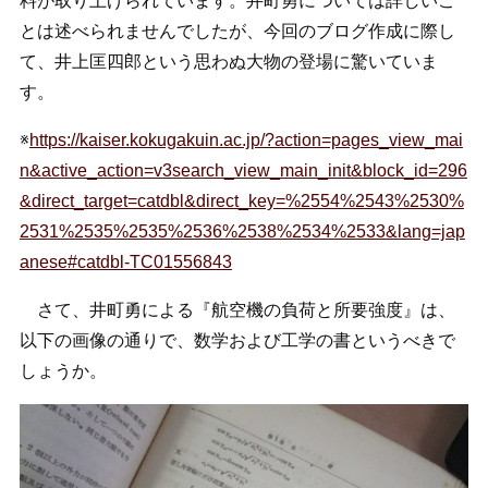
料が取り上げられています。井町勇については詳しいこ
とは述べられませんでしたが、今回のブログ作成に際し
て、井上匡四郎という思わぬ大物の登場に驚いていま
す。
※
https://kaiser.kokugakuin.ac.jp/?action=pages_view_mai
n&active_action=v3search_view_main_init&block_id=296
&direct_target=catdbl&direct_key=%2554%2543%2530%
2531%2535%2535%2536%2538%2534%2533&lang=jap
anese#catdbl-TC01556843
さて、井町勇による『航空機の負荷と所要強度』は、
以下の画像の通りで、数学および工学の書というべきで
しょうか。