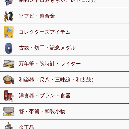
ソフビ・超合金
コレクターズアイテム
古銭・切手・記念メダル
万年筆・腕時計・ライター
和楽器（尺八・三味線・和太鼓）
洋食器・ブランド食器
簪・帯留・和装小物
金工品