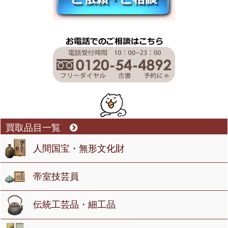
買取品目一覧
人間国宝・無形文化財
帝室技芸員
伝統工芸品・細工品