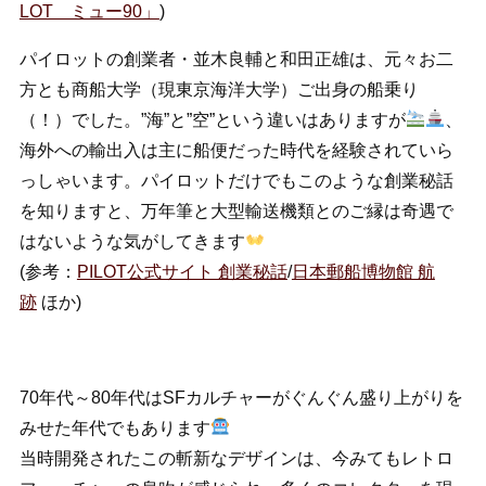
LOT ミュー90」
)
パイロットの創業者・並木良輔と和田正雄は、元々お二
方とも商船大学（現東京海洋大学）ご出身の船乗り
（！）でした。”海”と”空”という違いはありますが
、
海外への輸出入は主に船便だった時代を経験されていら
っしゃいます。パイロットだけでもこのような創業秘話
を知りますと、万年筆と大型輸送機類とのご縁は奇遇で
はないような気がしてきます
(参考：
PILOT公式サイト 創業秘話
/
日本郵船博物館 航
跡
ほか)
70年代～80年代はSFカルチャーがぐんぐん盛り上がりを
みせた年代でもあります
当時開発されたこの斬新なデザインは、今みてもレトロ