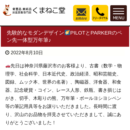
先験的なモダンデザイン
PILOTとPARKERのペ
ン先一体型万年筆♪
2022年8月10日
先日は神奈川県藤沢市のお客様より、古書（数学・物
理学、社会科学、日本近代史、政治経済、昭和芸能史、
図録、ムック本、世界の名著）、陶磁器、洋食器、和食
器、記念硬貨・コイン、レース人形、鉄瓶、書き損じは
がき、切手、木彫りの熊、万年筆・ボールヨシヨシペン
等の筆記用具等をお譲りいただきました。長時間に渡
り、沢山のお品物を拝見させていただきまして、誠にあ
りがとうございました！