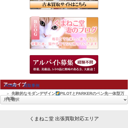
アーカイブ
HOME
買取事例
先験的なモダンデザイン
PILOTとPARKERのペン先一体型万
年筆♪
ア
ー
カ
くまねこ堂 出張買取対応エリア
イ