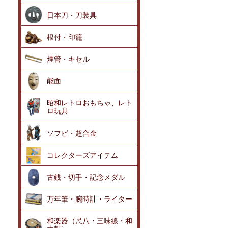
日本刀・刀装具
根付・印籠
煙管・キセル
能面
昭和レトロおもちゃ、レト
ロ玩具
ソフビ・超合金
コレクターズアイテム
古銭・切手・記念メダル
万年筆・腕時計・ライター
和楽器（尺八・三味線・和