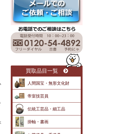
買取品目一覧
人間国宝・無形文化財
い
帝室技芸員
そ
伝統工芸品・細工品
掛軸・書画
ぶ