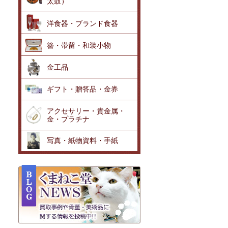
太鼓）
洋食器・ブランド食器
簪・帯留・和装小物
金工品
も
ギフト・贈答品・金券
アクセサリー・貴金属・
金・プラチナ
写真・紙物資料・手紙