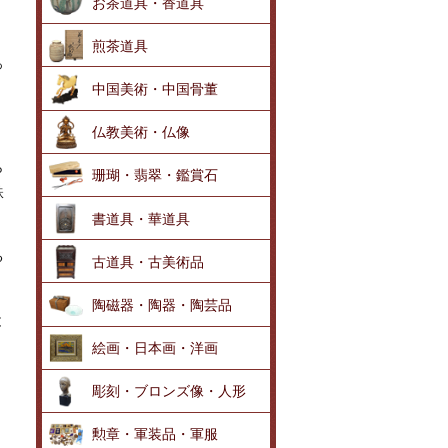
お茶道具・香道具
煎茶道具
っ
中国美術・中国骨董
仏教美術・仏像
ら
珊瑚・翡翠・鑑賞石
鉄
書道具・華道具
る
古道具・古美術品
陶磁器・陶器・陶芸品
と
絵画・日本画・洋画
彫刻・ブロンズ像・人形
勲章・軍装品・軍服