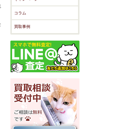
見
コラム
な
買取事例