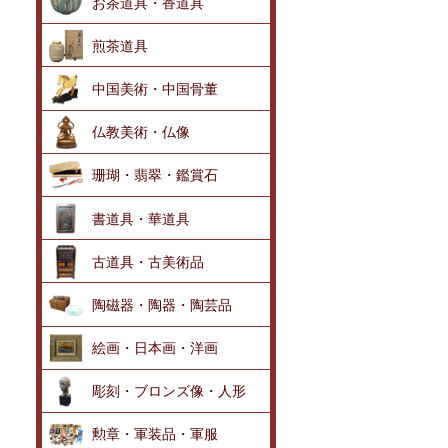
お茶道具・香道具
煎茶道具
中国美術・中国骨董
仏教美術・仏像
珊瑚・翡翠・鑑賞石
書道具・華道具
古道具・古美術品
陶磁器・陶器・陶芸品
絵画・日本画・洋画
彫刻・ブロンズ像・人形
勲章・軍装品・軍服