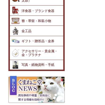
太鼓）
洋食器・ブランド食器
簪・帯留・和装小物
金工品
ギフト・贈答品・金券
アクセサリー・貴金属・
金・プラチナ
写真・紙物資料・手紙