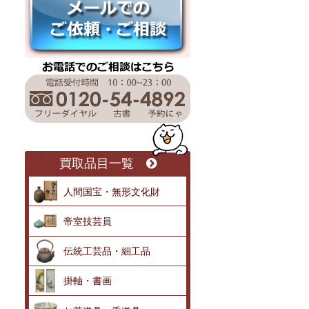
買取品目一覧
人間国宝・無形文化財
帝室技芸員
伝統工芸品・細工品
掛軸・書画