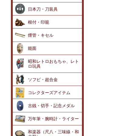
日本刀・刀装具
根付・印籠
煙管・キセル
能面
昭和レトロおもちゃ、レト
ロ玩具
ソフビ・超合金
コレクターズアイテム
古銭・切手・記念メダル
万年筆・腕時計・ライター
和楽器（尺八・三味線・和