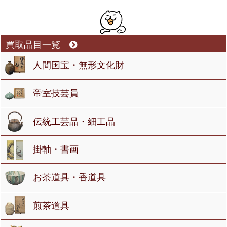
買取品目一覧
人間国宝・無形文化財
帝室技芸員
伝統工芸品・細工品
掛軸・書画
お茶道具・香道具
煎茶道具