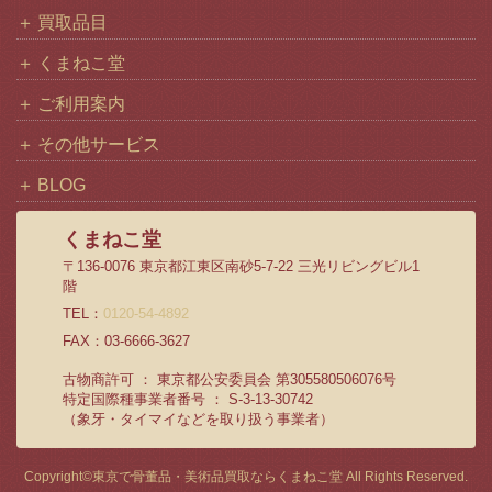
買取品目
くまねこ堂
ご利用案内
その他サービス
BLOG
くまねこ堂
〒136-0076 東京都江東区南砂5-7-22 三光リビングビル1
階
TEL：
0120-54-4892
FAX：03-6666-3627
古物商許可 ： 東京都公安委員会 第305580506076号
特定国際種事業者番号 ： S-3-13-30742
（象牙・タイマイなどを取り扱う事業者）
Copyright©
東京で骨董品・美術品買取ならくまねこ堂
All Rights Reserved.