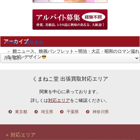
アーカイブ
HOME
買取事例
館ニュース、映画パンフレット～明治・大正・昭和のロマン溢れ
るモダンデザイン
ア
ー
カ
くまねこ堂 出張買取対応エリア
イ
関東を中心に承っております。
ブ
詳しくは
対応エリア
をご確認ください。
東京都
埼玉県
千葉県
神奈川県
対応エリア