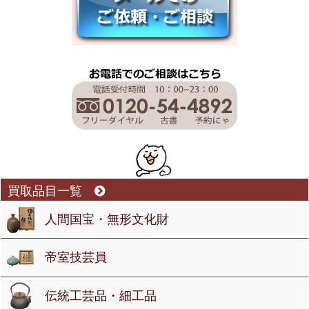
買取品目一覧
人間国宝・無形文化財
帝室技芸員
伝統工芸品・細工品