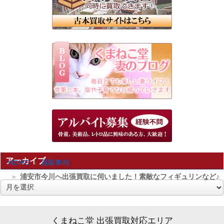
アーカイブ
HOME
買取事例
浦安市今川へ出張買取に伺いました！素敵なフィギュリンなど♪
ア
ー
カ
くまねこ堂 出張買取対応エリア