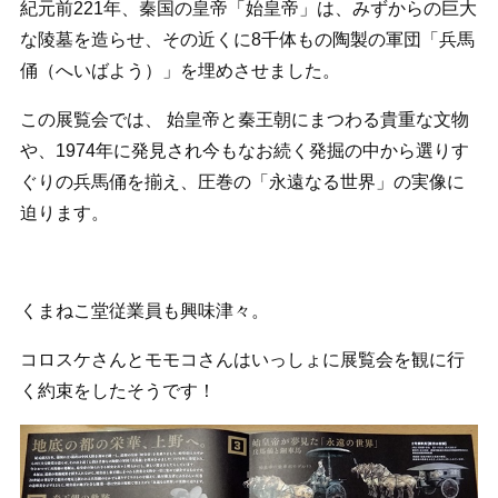
紀元前221年、秦国の皇帝「始皇帝」は、みずからの巨大
な陵墓を造らせ、その近くに8千体もの陶製の軍団「兵馬
俑（へいばよう）」を埋めさせました。
この展覧会では、 始皇帝と秦王朝にまつわる貴重な文物
や、1974年に発見され今もなお続く発掘の中から選りす
ぐりの兵馬俑を揃え、圧巻の「永遠なる世界」の実像に
迫ります。
くまねこ堂従業員も興味津々。
コロスケさんとモモコさんはいっしょに展覧会を観に行
く約束をしたそうです！