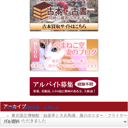
アーカイブ
HOME
新着情報・お知らせ
東京国立博物館「始皇帝と大兵馬俑」展のポスター・フライヤー
などをいただきました
ア