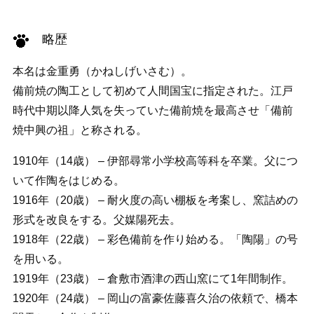
略歴
本名は金重勇（かねしげいさむ）。
備前焼の陶工として初めて人間国宝に指定された。江戸
時代中期以降人気を失っていた備前焼を最高させ「備前
焼中興の祖」と称される。
1910年（14歳） – 伊部尋常小学校高等科を卒業。父につ
いて作陶をはじめる。
1916年（20歳） – 耐火度の高い棚板を考案し、窯詰めの
形式を改良をする。父媒陽死去。
1918年（22歳） – 彩色備前を作り始める。「陶陽」の号
を用いる。
1919年（23歳） – 倉敷市酒津の西山窯にて1年間制作。
1920年（24歳） – 岡山の富豪佐藤喜久治の依頼で、橋本