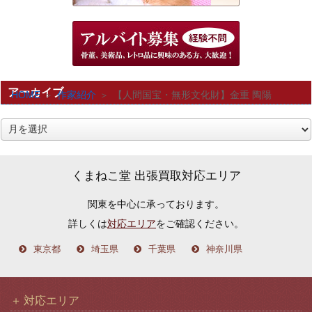
アーカイブ
HOME
作家紹介
【人間国宝・無形文化財】金重 陶陽
ア
ー
カ
くまねこ堂 出張買取対応エリア
イ
関東を中心に承っております。
ブ
詳しくは
対応エリア
をご確認ください。
東京都
埼玉県
千葉県
神奈川県
対応エリア