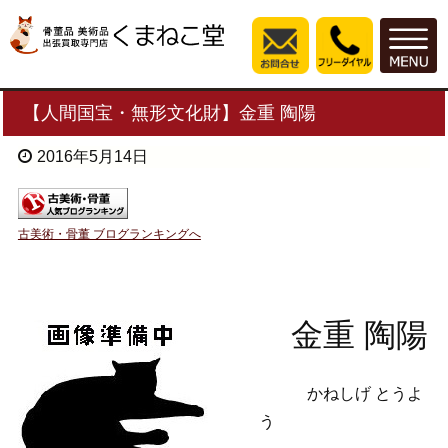
【人間国宝・無形文化財】金重 陶陽
2016年5月14日
古美術・骨董 ブログランキングへ
金重 陶陽
かねしげ とうよ
う