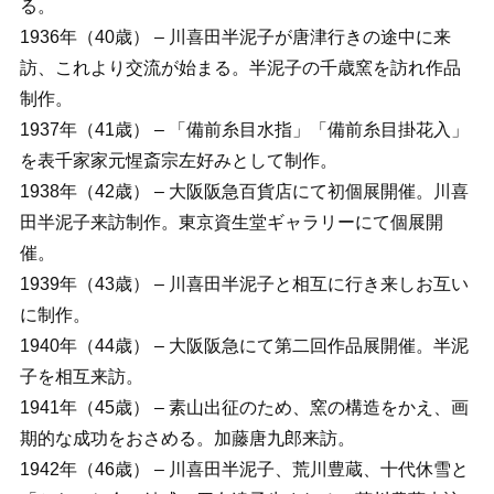
る。
1936年（40歳） – 川喜田半泥子が唐津行きの途中に来
訪、これより交流が始まる。半泥子の千歳窯を訪れ作品
制作。
1937年（41歳） – 「備前糸目水指」「備前糸目掛花入」
を表千家家元惺斎宗左好みとして制作。
1938年（42歳） – 大阪阪急百貨店にて初個展開催。川喜
田半泥子来訪制作。東京資生堂ギャラリーにて個展開
催。
1939年（43歳） – 川喜田半泥子と相互に行き来しお互い
に制作。
1940年（44歳） – 大阪阪急にて第二回作品展開催。半泥
子を相互来訪。
1941年（45歳） – 素山出征のため、窯の構造をかえ、画
期的な成功をおさめる。加藤唐九郎来訪。
1942年（46歳） – 川喜田半泥子、荒川豊蔵、十代休雪と