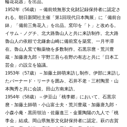
輪花花器」を出品。
1952年（56歳） – 備前焼無形文化財記録保持者に認定さ
れる。朝日新聞社主催「第1回現代日本陶展」に「備前台
鉢」「備前三角花入」を出品。窯印を「ト」と改める。
イサム・ノグチ、北大路魯山人と共に来訪制作。北大路
魯山人の依頼で北鎌倉山崎に備前窯を築窯、一月半滞
在。魯山人窯で釉薬物を多数制作。石黒宗麿・荒川豊
蔵・加藤唐九郎・宇野三吾ら在野の有志と共に「日本工
芸会」の設立を協議。
1953年（57歳） – 加藤土師萌来訪し制作。伊部に来訪し
たバーナード・リーチを囲み、石井不老・三村陶景・山
本陶秀と共に会談。田山方南来訪。
1954年（58歳） – 伊豆山「桃李郷」において、石黒宗
麿・加藤土師萌・小山富士夫・荒川豊蔵・加藤唐九郎・
小森小庵・黒田領治・佐藤進三・金重陶陽の九人で「桃
李会」結成。岡山県無形文化財保持者に認定。萩の吉賀