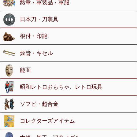
勲章・軍装品・軍服
日本刀・刀装具
根付・印籠
煙管・キセル
能面
昭和レトロおもちゃ、レトロ玩具
ソフビ・超合金
コレクターズアイテム