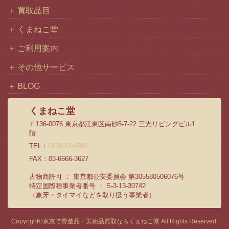
買取品目
くまねこ堂
ご利用案内
その他サービス
BLOG
くまねこ堂
〒136-0076 東京都江東区南砂5-7-22 三光リビングビル1
階
TEL：
0120-54-4892
FAX：03-6666-3627
古物商許可 ： 東京都公安委員会 第305580506076号
特定国際種事業者番号 ： S-3-13-30742
（象牙・タイマイなどを取り扱う事業者）
Copyright©
東京で骨董品・美術品買取ならくまねこ堂
All Rights Reserved.