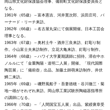
岡山県文化財保護協会理事、備前町文化財保護委員長と
なる。
1961年（65歳） – 富本憲吉、河井寛次郎、浜田庄司、バ
ーナード・リーチ来訪。
1962年（66歳） – 名古屋丸栄にて個展開催。日本工芸会
理事となる。
1963年（67歳） – 奥村土牛・酒井三良来訪、釘彫り制
作。小山富士夫来訪制作。立花大亀来訪、釘彫り制作。
1964年（68歳） – ハワイ大学夏期講師に招待。滞在中ホ
ノルルにて「金重陶陽・道明二人展」開催。「現代国際
陶芸展」に「備前壺」出品。加藤土師萌来訪制作。井伏
鱒二来訪。
1965年（69歳） – 磯野風船子・吾妻徳穂・谷川徹三・菊
地一雄がそれぞれ来訪。岡山県工業試験所陶磁器指導所
の講師になる。
1966年（70歳） – 「人間国宝五人展」出品。紫綬褒章受