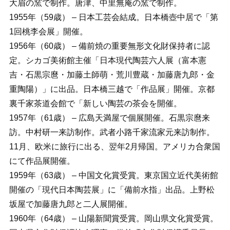
大眉の窯で制作。唐津、中里無庵の窯で制作。
1955年（59歳） – 日本工芸会結成。日本橋壺中居で「第
1回桃李会展」開催。
1956年（60歳） – 備前焼の重要無形文化財保持者に認
定。シカゴ美術館主催「日本現代陶芸六人展（富本憲
吉・石黒宗麿・加藤土師萌・荒川豊蔵・加藤唐九郎・金
重陶陽）」に出品。日本橋三越で「作品展」開催。京都
裏千家茶道会館で「新しい陶芸の茶会を開催。
1957年（61歳） – 広島天満屋で個展開催。石黒宗麿来
訪。中村研一来訪制作。武者小路千家流家元来訪制作。
11月、欧米に旅行に出る、翌年2月帰国。アメリカ合衆国
にて作品展開催。
1959年（63歳） – 中国文化賞受賞。東京国立近代美術館
開催の「現代日本陶芸展」に「備前水指」出品。上野松
坂屋で加藤唐九郎と二人展開催。
1960年（64歳） – 山陽新聞賞受賞。岡山県文化賞受賞。