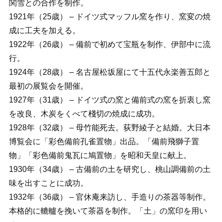
関雪との合作を制作。
1921年（25歳） – ドイツ式マッフル窯を作り、窯変の焼
成に工夫を加える。
1922年（26歳） – 備前で初めて宝瓶を制作、伊部中に流
行。
1924年（28歳） – 名古屋松坂屋にて十五代永楽善五郎と
最初の展覧会を開催。
1927年（31歳） – ドイツ式の窯と備前式の窯を折衷し窯
を改良、木炭をくべて棧切の焼成に成功。
1928年（32歳） – 母竹能死去。荻野綾子と結婚。大日本
博覧会に「彩色備前孔雀置物」出品。「備前飛獅子置
物」「彩色備前鬼瓦に鳩置物」を昭和天皇に献上。
1930年（34歳） – 古備前の土を研究し、桃山調備前の土
味を出すことに成功。
1932年（36歳） – 官休庵来訪し、手造りの茶器等制作。
本格的に轆轤を挽いて茶器を制作。「土」の窯印を用い