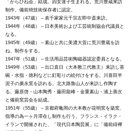
「からひね会」結成。四女達子生まれる。荒川豊蔵来訪
制作。備前焼技術保存者に認定。
1943年（47歳） – 表千家家元千宗左即中斎来訪。
1944年（48歳） – 日本美術および工芸統制協会代議員と
なる。
1945年（49歳） – 素山と共に美濃大萓に荒川豊蔵を訪
ね、制作をする。
1947年（51歳） – 生活用品芸術陶磁器認定委員となる。
1949年（53歳） – 出口直日（大本教三代教主）来訪し茶
碗・水指・徳利などに釘彫りの絵付けをする。川喜田半
泥子の廣永窯を訪れる。北大路魯山人が来訪し作陶す
る。藤原啓・山本陶秀・藤田龍峰・金重素山・浦上善次
と備前窯芸会を結成。
1951年（55歳） – 京都府亀岡の大本教が花明窯を築窯、
指導の為一ヶ月滞在し制作も行う。フランス・イラク・
イランで開催された、「現代日本陶芸展」に「備前緋襷