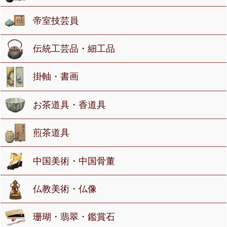
帝室技芸員
伝統工芸品・細工品
掛軸・書画
お茶道具・香道具
煎茶道具
中国美術・中国骨董
仏教美術・仏像
珊瑚・翡翠・鑑賞石