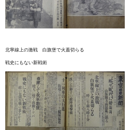
北寧線上の激戦 白旗堡で火蓋切らる
戦史にもない新戦術