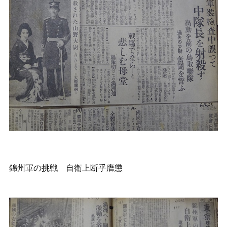
錦州軍の挑戦 自衛上断乎膺懲