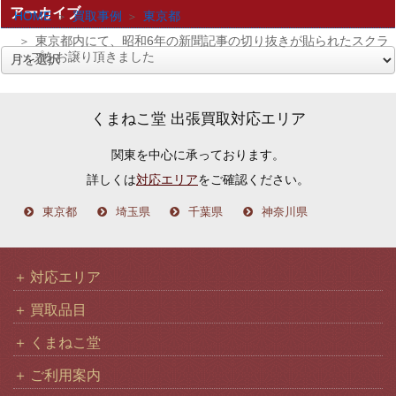
アーカイブ
HOME
買取事例
東京都
東京都内にて、昭和6年の新聞記事の切り抜きが貼られたスクラ
ップをお譲り頂きました
ア
ー
カ
くまねこ堂 出張買取対応エリア
イ
関東を中心に承っております。
ブ
詳しくは
対応エリア
をご確認ください。
東京都
埼玉県
千葉県
神奈川県
対応エリア
買取品目
くまねこ堂
ご利用案内