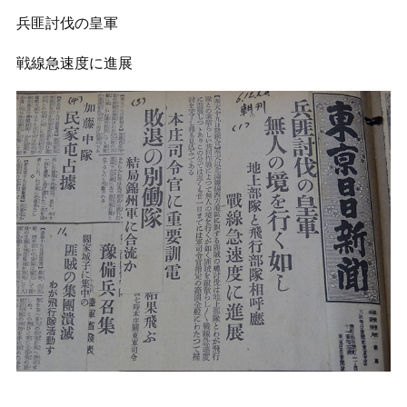
兵匪討伐の皇軍
戦線急速度に進展