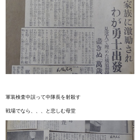
軍装検査中誤って中隊長を射殺す
戦場でなら、、、と悲しむ母堂