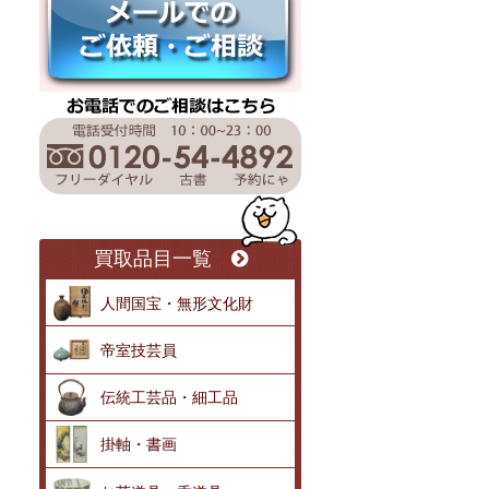
買取品目一覧
人間国宝・無形文化財
帝室技芸員
伝統工芸品・細工品
掛軸・書画