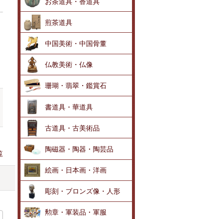
お茶道具・香道具
煎茶道具
中国美術・中国骨董
仏教美術・仏像
珊瑚・翡翠・鑑賞石
書道具・華道具
古道具・古美術品
陶磁器・陶器・陶芸品
覧
絵画・日本画・洋画
彫刻・ブロンズ像・人形
勲章・軍装品・軍服