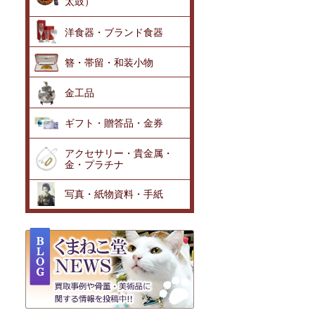
太鼓）
洋食器・ブランド食器
簪・帯留・和装小物
金工品
ギフト・贈答品・金券
アクセサリー・貴金属・
金・プラチナ
写真・紙物資料・手紙