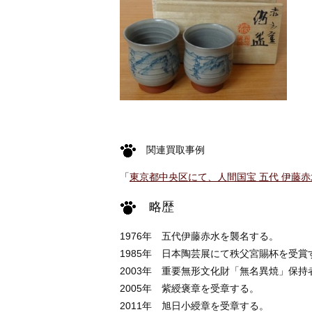
関連買取事例
「
東京都中央区にて、人間国宝 五代 伊藤
略歴
1976年 五代伊藤赤水を襲名する。
1985年 日本陶芸展にて秩父宮賜杯を受賞
2003年 重要無形文化財「無名異焼」保
2005年 紫綬褒章を受章する。
2011年 旭日小綬章を受章する。