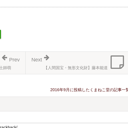
Prev
Next
土師萌
【人間国宝・無形文化財】藤本能道
2016年9月に投稿したくまねこ堂の記事一