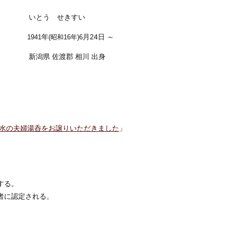
いとう せきすい
年
月24日 ～
1941
(昭和16
年)6
新潟県 佐渡郡 相川 出身
赤水の夫婦湯呑をお譲りいただきました
」
する。
持者に認定される。