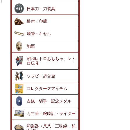
日本刀・刀装具
根付・印籠
煙管・キセル
能面
昭和レトロおもちゃ、レト
ロ玩具
ソフビ・超合金
コレクターズアイテム
古銭・切手・記念メダル
万年筆・腕時計・ライター
和楽器（尺八・三味線・和