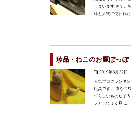
しまいます さて、
緑と人物に使われた落
珍品・ねこのお鷹ぽっぽ
2019年3月22日
人気ブログランキン
玩具です。 鷹やニ
ずらしいものだそう
フとしてよく見 ...