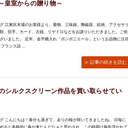
～皇室からの贈り物～
グ 江東区木場のお客様より、着物、三味線、陶磁器、絵画、アクセサ
類、切手、カード、古銭、リヤドロなどをお譲りいただきました。ご依
ざいました。 近年、金平糖入れ「ボンボニエール」というお品物に注
ランス語 ...
≫ 記事の続きを読む
のシルクスクリーン作品を買い取らせてい
グ こんにちは！春分も過ぎて、走りの桜が咲いてきましたね。 日毎に
めると本格的に春が来たんだなぁと思わされ、この時期は毎年浮かれて