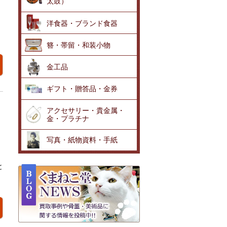
太鼓）
洋食器・ブランド食器
簪・帯留・和装小物
金工品
ギフト・贈答品・金券
アクセサリー・貴金属・
金・プラチナ
写真・紙物資料・手紙
と