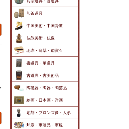
お茶道具・香道具
煎茶道具
中国美術・中国骨董
仏教美術・仏像
珊瑚・翡翠・鑑賞石
書道具・華道具
古道具・古美術品
土
め
陶磁器・陶器・陶芸品
絵画・日本画・洋画
彫刻・ブロンズ像・人形
勲章・軍装品・軍服