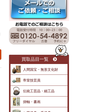
リ
目
買取品目一覧
人間国宝・無形文化財
帝室技芸員
伝統工芸品・細工品
掛軸・書画