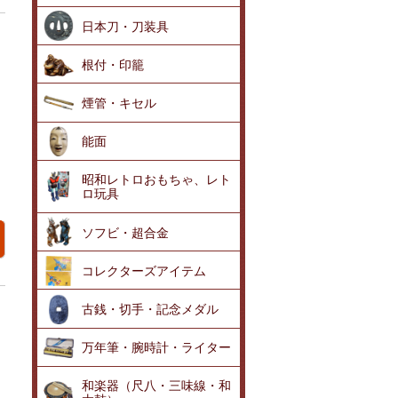
日本刀・刀装具
根付・印籠
煙管・キセル
能面
昭和レトロおもちゃ、レト
ロ玩具
ソフビ・超合金
コレクターズアイテム
古銭・切手・記念メダル
万年筆・腕時計・ライター
和楽器（尺八・三味線・和
ま