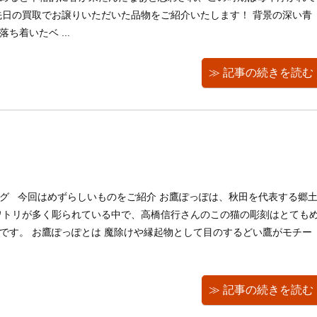
先日の買取でお譲りいただいた品物をご紹介いたします！ 背景の深い青
ち着いたベ ...
≫ 記事の続きを読む
グ 今回はめずらしいものをご紹介 お鷹ぽっぽは、秋田を代表する郷
ワトリが多く彫られている中で、高橋信行さんのこの猫の彫刻はとても
です。 お鷹ぽっぽとは 魔除けや縁起物として目のするどい鷹がモチー
≫ 記事の続きを読む