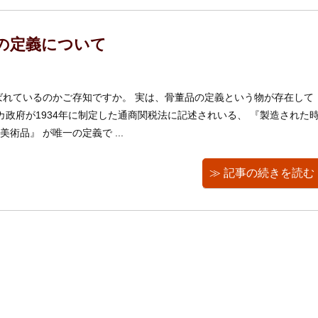
の定義について
ばれているのかご存知ですか。 実は、骨董品の定義という物が存在して
カ政府が1934年に制定した通商関税法に記述されいる、 『製造された
術品』 が唯一の定義で ...
≫ 記事の続きを読む