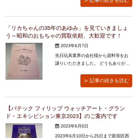
≫ 記事の続きを読む
るのか。焦るばかりで身体は重いで
す。 先日は八千代市八千代台に出張買
取にお伺いしました。リフォーム・建
「リカちゃんの35年のあゆみ」を見ていきましょ
替えに伴うお片付けで、遺品整理もい
う～昭和のおもちゃの買取依頼、大歓迎です！
たしま ...
2023年6月7日
先日玩具業界の会社様から資料等をお
譲りいただきました。 どうもありがと
うございました！ その中の一つがこち
ら『リカちゃんの35年のあゆみ（リカ
≫ 記事の続きを読む
ちゃん誕生３５周年記念）』という冊
子です。 薄い冊子ではありますが、ほ
とんどリカちゃんを知らない僕にとっ
【パテック フィリップ ウォッチアート・グラン
ては、全ページとても面白かったです
ド・エキシビション東京2023】のご案内です
...
2023年6月6日
2023年6月10日から25日まで新宿区西