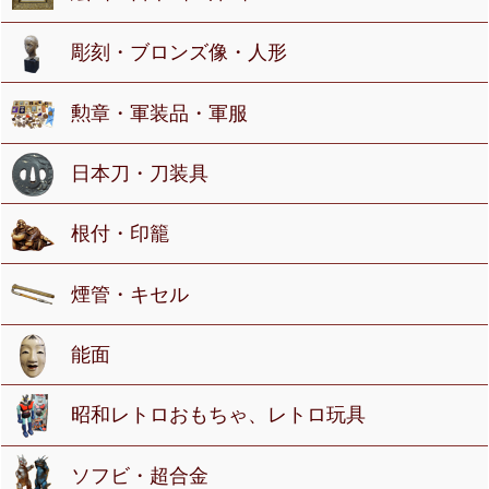
彫刻・ブロンズ像・人形
勲章・軍装品・軍服
日本刀・刀装具
根付・印籠
煙管・キセル
能面
昭和レトロおもちゃ、レトロ玩具
ソフビ・超合金