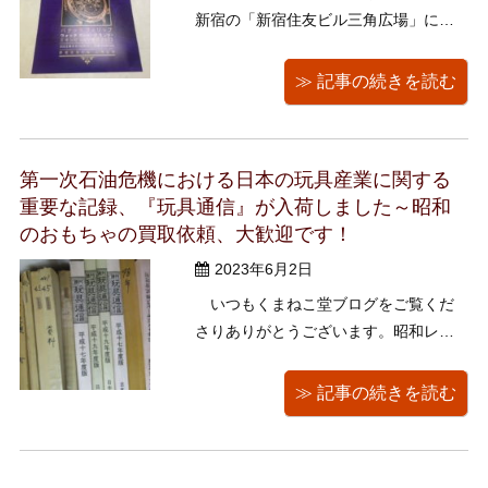
新宿の「新宿住友ビル三角広場」にて
開催されます、【パテック フィリップ
ウォッチアート・グランド・エキシビ
≫ 記事の続きを読む
ション東京2023】のご紹介です。 高価
な物の代表ともいえる時計の世界で、
最高峰との呼び声も高いパテックフィ
第一次石油危機における日本の玩具産業に関する
リップの時計が入場無料で ...
重要な記録、『玩具通信』が入荷しました～昭和
のおもちゃの買取依頼、大歓迎です！
2023年6月2日
いつもくまねこ堂ブログをご覧くだ
さりありがとうございます。昭和レト
ロのおもちゃの買取依頼、大歓迎で
す！ 今回の投稿では、ひょっとして
≫ 記事の続きを読む
重要な歴史の史料かもしれない、ある
業界誌を紹介します。 日本トイズサ
ービス株式会社発行の、『玩具通信』