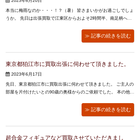
2023年6月20日
本当に梅雨なのか・・・！？（暑） 皆さまいかがお過ごしでしょ
うか。 先日は出張買取で江東区からおよそ2時間半、南足柄へ行
ってまいりました。 一軒のご依頼で本をメインにとのことでした
が、近くにもう一つご整理中のお家があるということで、そちら
≫ 記事の続きを読む
にも伺わせていただき、九谷焼、有田焼の食器 ...
東京都狛江市に買取出張に伺わせて頂きました。
2023年6月17日
先日、東京都狛江市に買取出張に伺わせて頂きました。 ご主人の
部屋を片付けたいとの90歳の奥様からのご依頼でした。 本の他
に、携帯ラジカセ、サングラス、メガネ、腕時計、邦楽CD、
DVDなどたくさんのお品物を頂きました。 片付けのお役に立てて
≫ 記事の続きを読む
いたら幸いです。 どの品も珍しいブランドで ...
超合金フィギュアなど買取させていただきまし