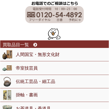
買取品目一覧
人間国宝・無形文化財
帝室技芸員
伝統工芸品・細工品
掛軸・書画
お茶道具・香道具