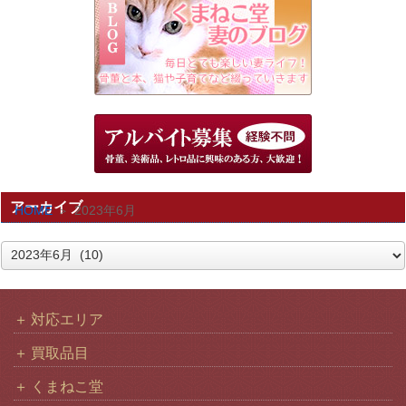
アーカイブ
HOME
2023年6月
ア
ー
カ
対応エリア
イ
買取品目
ブ
くまねこ堂