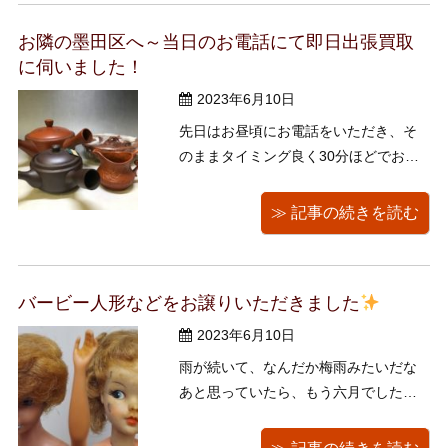
一の「暑さ」です。新潮文庫ですと
お隣の墨田区へ～当日のお電話にて即日出張買取
『ボッコちゃん』に収録されていま
に伺いました！
す。暑いな ...
2023年6月10日
先日はお昼頃にお電話をいただき、そ
のままタイミング良く30分ほどでお宅
の方へ即日出張買取にかけつけまし
た！ 当日中、もしくは今から来て欲し
≫ 記事の続きを読む
いといったお客様からのご依頼もよく
ございます。そういった場合でも今回
のようにタイミングが合いましたらす
バービー人形などをお譲りいただきました
ぐに駆け付けさせていただいておりま
す。 ...
2023年6月10日
雨が続いて、なんだか梅雨みたいだな
あと思っていたら、もう六月でした。
今年ももう半分が過ぎてしまうのかと
思うと、絶句です。自分は何をしてい