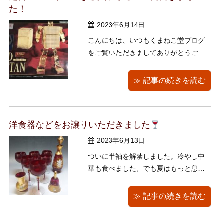
た！
2023年6月14日
こんにちは、いつもくまねこ堂ブログ
をご覧いただきましてありがとうござ
います。 先日もくまねこ堂は出張買取
に行ってまいりました。 場所は足立区
≫ 記事の続きを読む
千住。くまねこ堂のある江東区からは
割と近い場所になりますね。 こちらの
お客様は引っ越し前の整理という事
洋食器などをお譲りいただきました
で、くまねこ堂をご利用いただきまし
た。 ...
2023年6月13日
ついに半袖を解禁しました。冷やし中
華も食べました。でも夏はもっと息苦
しいのでしょう。憂鬱です。どうした
ら夏を涼しくすごせるのでしょう。ど
≫ 記事の続きを読む
うしたら夏を涼しく…。 そんな言葉が
頭を巡った時、思い起されたのは星新