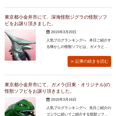
怪獣パゴスと透明怪獣ネロンガです。
高さは約23センチ、スタンダードサイ
東京都小金井市にて、深海怪獣ジグラの怪獣ソフ
ズです。 &nb ...
ビをお譲り頂きました。
2015年3月20日
人気ブログランキングへ 本日ご紹介す
る懐かしの怪獣ソフビは、ガメラと対
決した深海怪獣ジグラです。 （「ガメ
ラ対深海怪獣ジグラ」大映1971年公開
≫ 記事の続きを読む
、ガメラシリーズの第7作） 高さは
約21.5センチ、日東科学（ニット―）
のスタンダー ...
東京都小金井市にて、ガメラ(日東・オリジナル)の
怪獣ソフビをお譲り頂きました。
2015年3月16日
人気ブログランキングへ 先日ご紹介の
ゴジラに続いてご紹介する怪獣ソフビ