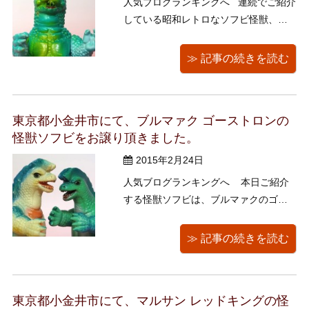
人気ブログランキングへ 連続でご紹介
している昭和レトロなソフビ怪獣、本
日は 東宝動画「オール怪獣大進撃」に
登場したガバラです。 スタンダードサ
≫ 記事の続きを読む
イズで足裏の刻印はひよこマークMSで
す。 マルサンが倒産した翌年昭和44
年に後を継いだブルマァク。 同年公 ...
東京都小金井市にて、ブルマァク ゴーストロンの
怪獣ソフビをお譲り頂きました。
2015年2月24日
人気ブログランキングへ 本日ご紹介
する怪獣ソフビは、ブルマァクのゴー
ストロン、2体です。 こちらもくまきち
さんのご推薦。 「ほら、色違いだよ
≫ 記事の続きを読む
～」と、とっても嬉しそうでした。 く
まねこ堂の若い女性スタッフは、「こ
の頭、モヒカンですかあ？」 若くない
東京都小金井市にて、マルサン レッドキングの怪
私は ...