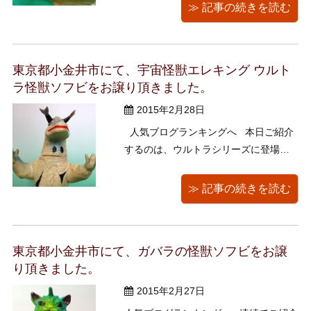
刻印はマチアキ怪獣) 何故か脚が3本。
≫ 記事の続きを読む
この鳥ガラのようなマチャアキ怪獣、
1971年の人気バラエティー番組「マチ
ャアキ・前武 始まるヨ！」か ...
東京都小金井市にて、宇宙怪獣エレキング ウルト
ラ怪獣ソフビをお譲り頂きました。
2015年2月28日
人気ブログランキングへ 本日ご紹介
するのは、ウルトラシリーズに登場す
る宇宙怪獣エレキングのソフビ（1
期？）です。 たくさんの怪獣ソフビの
≫ 記事の続きを読む
中でもかなり私好みです。 岡本太郎的
なポーズも決まってます。うふふ。
（買い取ってきたまま手に取って撮影
東京都小金井市にて、ガバラの怪獣ソフビをお譲
しましたが、どうや ...
り頂きました。
2015年2月27日