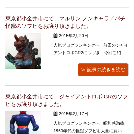
です。 こちらもマルサンです。 くま
きちさん曰く、 アンテナ（頭の上の3
東京都小金井市にて、マルサン ノンキャラ／パチ
...
怪獣のソフビをお譲り頂きました。
2015年2月20日
人気ブログランキングへ 前回のジャイ
アントロボGR2につづき、今回ご紹介
するのは、マルサンのノンキャラ／パ
チ怪獣です。 高さは約40センチと大き
≫ 記事の続きを読む
め、重さは850グラムほどあります。
両脚と尻尾でどっしり立ちます。 眼球
はゴールド、牙はシルバーで色付けさ
東京都小金井市にて、ジャイアントロボ GRのソフ
...
ビをお譲り頂きました。
2015年2月17日
人気ブログランキングへ 昭和感満載、
1960年代の怪獣ソフビを大量に買い取