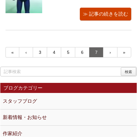
りいたしました。 くまきちさんが抱え
てきた古くて大きな茶箱の中には怪獣
≫ 記事の続きを読む
ソフビがゴロゴロと ！ 「マルサンから
ブルマァクに移行するあたりのものか
な」とのことです。 では早速、こち
...
«
‹
3
4
5
6
7
›
»
ブログカテゴリー
スタッフブログ
新着情報・お知らせ
作家紹介