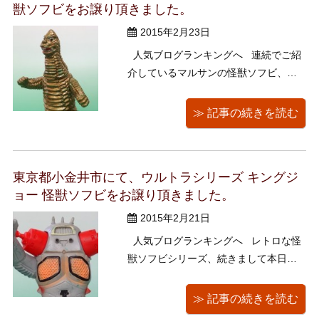
獣ソフビをお譲り頂きました。
2015年2月23日
人気ブログランキングへ 連続でご紹
介しているマルサンの怪獣ソフビ、本
日はレッドキング（別名どくろ怪獣）
です。 今回もくまきちさんご推薦で
≫ 記事の続きを読む
す。 持ち主の方によってゴールドが塗
られているようなのですが、 「この色
付け加減がいいんだよね、がんばって
東京都小金井市にて、ウルトラシリーズ キングジ
よく再 ...
ョー 怪獣ソフビをお譲り頂きました。
2015年2月21日
人気ブログランキングへ レトロな怪
獣ソフビシリーズ、続きまして本日は
くまきちさん一押しのキングジョーで
す。 キングジョーはウルトラシリーズ
≫ 記事の続きを読む
に登場するペダン星人のロボット怪獣