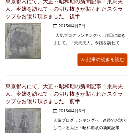
東京都内にて、大正～昭和期の新聞記事「乗馬夫
人、令嬢を訪ねて」の切り抜きが貼られたスクラ
ップをお譲り頂きました 後半
2015年4月7日
人気ブログランキングへ 昨日に続き
まして、「乗馬夫人、令嬢を訪ねて」
シリーズの後半のご紹介となります。
学習院武科教官 山本盛重氏夫人 富士江
≫ 記事の続きを読む
さま 馬の美しいローマンスの持ち
主・・・夫君 盛重氏は遊佐中佐と並び
称された馬術の名人であることも有名
東京都内にて、大正～昭和期の新聞記事「乗馬夫
で、富士江夫人との ...
人、令嬢を訪ねて」の切り抜きが貼られたスクラ
ップをお譲り頂きました 前半
2015年4月6日
人気ブログランキングへ 連続でお送り
している大正・昭和期頃の新聞記事の