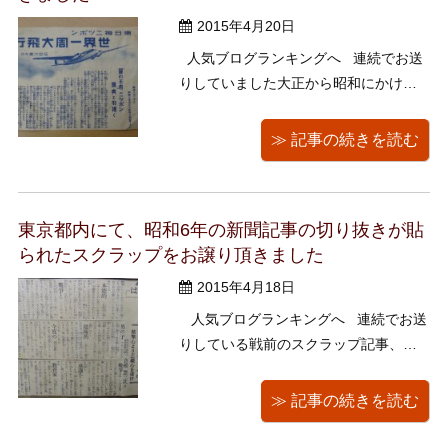
2015年4月20日
人気ブログランキングへ 連続でお送
りしていました大正から昭和にかけて
の新聞記事スクラップ帖。 ご紹介は本
日が最後になります。 読むのが辛くな
≫ 記事の続きを読む
るような戦況を伝える記事がびっしり
貼られたスクラップ帖とは別に、こん
なチラシもいっしょになっていまし
東京都内にて、昭和6年の新聞記事の切り抜きが貼
た。 ...
られたスクラップをお譲り頂きました
2015年4月18日
人気ブログランキングへ 連続でお送
りしている戦前のスクラップ記事、本
日は昭和6年の新聞切り抜きをご紹介い
たします。 昭和6年と言えば、満州事変
≫ 記事の続きを読む
が起きた年です。 （以下、誤字脱字が
あった場合はご容赦くださいませ） ま