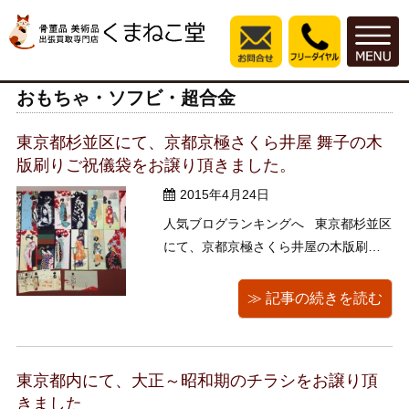
おもちゃ・ソフビ・超合金
東京都杉並区にて、京都京極さくら井屋 舞子の木
版刷りご祝儀袋をお譲り頂きました。
2015年4月24日
人気ブログランキングへ 東京都杉並区
にて、京都京極さくら井屋の木版刷り
ご祝儀袋をお譲り頂きました。１ この
木版刷り、たまらなくキレイです！！
≫ 記事の続きを読む
ムラムラムラ 他のお店のものも若干
混じっていました。 舞妓さんの着物が
華やかです。 このさくら井屋さん、 天
東京都内にて、大正～昭和期のチラシをお譲り頂
保年間か ...
きました