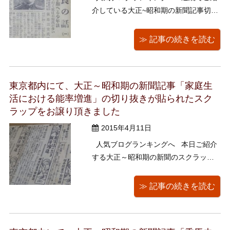
介している大正~昭和期の新聞記事切り
抜き。 本日は、「年々増加する不良の
話」シリーズ連載からです。 昭和4年
≫ 記事の続きを読む
の日付けが書きこまれていますね。 警
視庁警部北紺屋署 飯島三安氏の談で
す。 手心を加へる少年法 落ち行 ...
東京都内にて、大正～昭和期の新聞記事「家庭生
活における能率増進」の切り抜きが貼られたスク
ラップをお譲り頂きました
2015年4月11日
人気ブログランキングへ 本日ご紹介
する大正～昭和期の新聞のスクラップ
は、 「家庭生活における能率増進」シ
リーズ連載。 執筆者は能率推進運動協
≫ 記事の続きを読む
会幹事 塚本はま子女史です。 この
記事を見るまで、このスクラップ帖の
作成者は男性だと思っていた ...