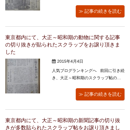
スクラップ、 本日は昭和5年に掲載され
た「乗馬夫人、令嬢を訪ねて」のシリ
≫ 記事の続きを読む
ーズ12回分の前半をご紹介いたしま
す。 台北帝国大学*理農学部長 大島金
太郎博士の二令嬢 （*日本領時代の台湾
東京都内にて、大正～昭和期の動物に関する記事
に設置され ...
の切り抜きが貼られたスクラップをお譲り頂きま
した
2015年4月4日
人気ブログランキングへ 前回に引き続
き、大正～昭和期のスクラップ帖のご
紹介です。 動物に関する記事が多くあ
りましたので、今回はその中で目を引
≫ 記事の続きを読む
いた記事を見ていきましょう。 ↓ 動物
に関する面白い話 獅子や虎も三舎を
避ける世界一物騒な動物 それはスカン
東京都内にて、大正～昭和期の新聞記事の切り抜
クである。世に ...
きが多数貼られたスクラップ帖をお譲り頂きまし