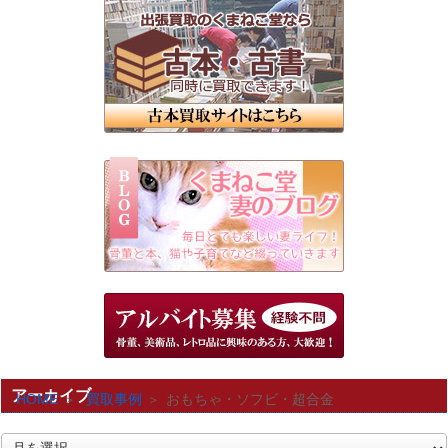
アーカイブ
HOME
買取事例
おもちゃ・ソフビ・超合金
ア