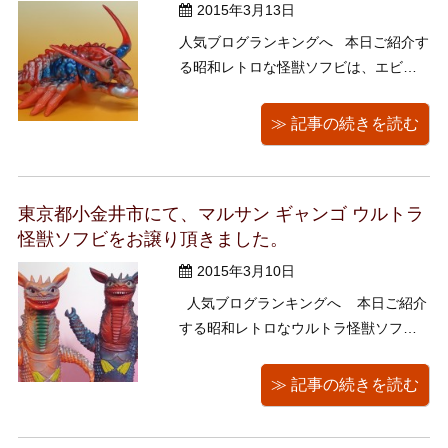
2015年3月13日
人気ブログランキングへ 本日ご紹介す
る昭和レトロな怪獣ソフビは、エビラ
（マルサン1966年 1期）です。 東宝
映画の「ゴジラ・エビラ・モスラ 南海
≫ 記事の続きを読む
の大決闘」(1966年公開)に登場する怪
獣だそうですが、これまでご紹介した
怪獣たちに比べると、あまり怪獣 ...
東京都小金井市にて、マルサン ギャンゴ ウルトラ
怪獣ソフビをお譲り頂きました。
2015年3月10日
人気ブログランキングへ 本日ご紹介
する昭和レトロなウルトラ怪獣ソフビ
は、マルサンギャンゴ1期・2期、色違
いになります。 以前ご紹介のゴースト
≫ 記事の続きを読む
ロン同様、くまきちさんの大好きな色
違いものです。 円谷プロ1966年 マル