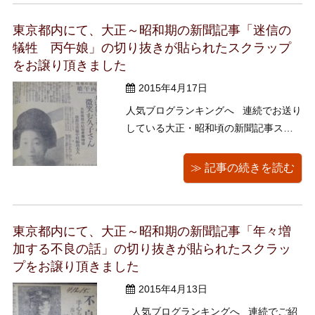
ず目を引かれたのは、 「満州事 ...
東京都内にて、大正～昭和期の新聞記事「迷信の
犠牲 丙午娘」の切り抜きが貼られたスクラップ
をお譲り頂きました
2015年4月17日
人気ブログランキングへ 連続でお送り
している大正・昭和頃の新聞記事スク
ラップ帖、 本日は「迷信の犠牲 丙午
娘」シリーズ連載です。 丙午の娘
≫ 記事の続きを読む
を持ち悩み貫く親が日本国中百万人も
いると社会問題に。 迷信打破の実例と
してシリーズ連載されたとの ...
東京都内にて、大正～昭和期の新聞記事「年々増
加する不良の話」の切り抜きが貼られたスクラッ
プをお譲り頂きました
2015年4月13日
人気ブログランキングへ 連続でご紹