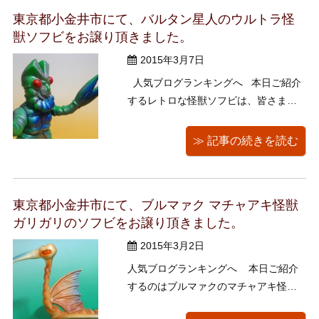
サンロゴ入り 笑っているシーサー ...
東京都小金井市にて、バルタン星人のウルトラ怪
獣ソフビをお譲り頂きました。
2015年3月7日
人気ブログランキングへ 本日ご紹介
するレトロな怪獣ソフビは、皆さまお
馴染み、ウルトラシリーズに登場する
バルタン星人（マルサン1966年製）で
≫ 記事の続きを読む
す！ 足裏の刻印は円谷プロ 1966
年 マルサン（マルザン）とありま
す。 初期の頃のソフビだからでしょう
東京都小金井市にて、ブルマァク マチャアキ怪獣
...
ガリガリのソフビをお譲り頂きました。
2015年3月2日
人気ブログランキングへ 本日ご紹介
するのはブルマァクのマチャアキ怪獣
ガリガリです。(スタンダードサイズ／