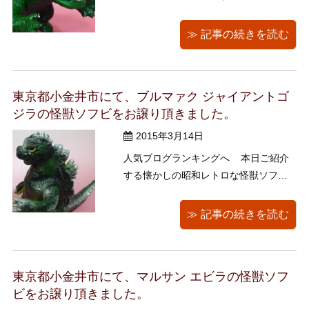
はガメラ(日東・オリジナル)です。 ↓
ツーショットにすると、ガメラが小さ
≫ 記事の続きを読む
く見えますねえ、なにせゴジラはジャ
ンボサイズですから！ ガメラの方はス
タンダードサイズで高さ約20センチ ...
東京都小金井市にて、ブルマァク ジャイアントゴ
ジラの怪獣ソフビをお譲り頂きました。
2015年3月14日
人気ブログランキングへ 本日ご紹介
する懐かしの昭和レトロな怪獣ソフビ
は、 ブルマァク製のジャイアントゴジ
ラです。 高さは約32センチ、ジャン
≫ 記事の続きを読む
ボです。 脚裏には「東宝 ブルマァ
ク」のロゴ入り。 マルサンから型を引
き継いだブルマァクは、当時 ...
東京都小金井市にて、マルサン エビラの怪獣ソフ
ビをお譲り頂きました。