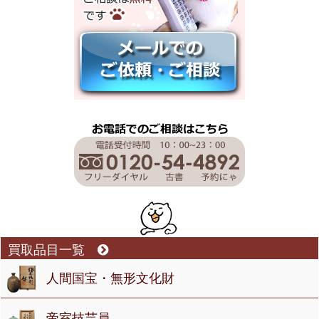
買取品目一覧
人間国宝・無形文化財
帝室技芸員