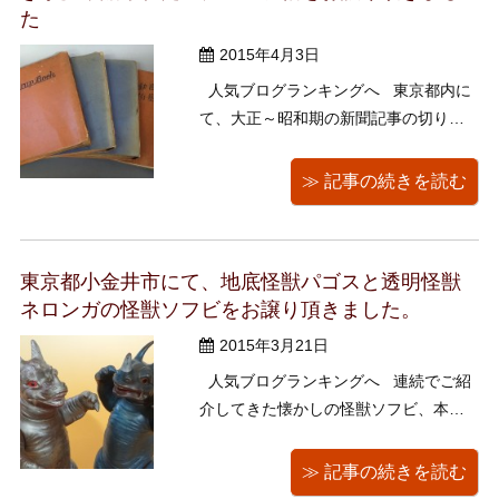
た
2015年4月3日
人気ブログランキングへ 東京都内に
て、大正～昭和期の新聞記事の切り抜
きが多数貼られたスクラップ帖をお譲
り頂きました。 時代を反映した様々な
≫ 記事の続きを読む
記事が納まっていますので、 数回に分
けてご案内させて頂きます。 では早
速、見ていきましょう。 ↓ 「夜店 ...
東京都小金井市にて、地底怪獣パゴスと透明怪獣
ネロンガの怪獣ソフビをお譲り頂きました。
2015年3月21日
人気ブログランキングへ 連続でご紹
介してきた懐かしの怪獣ソフビ、本日
のご紹介が最後となります。 残ってい
る中からくまきちさんに指名されたの
≫ 記事の続きを読む
は、ウルトラシリーズに登場する地底